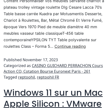
Content Personnaliser vos meubles Servante charriot à
plateau trolley vintage roulette Dlg Cesare Lacca 70’s
Table basse carrée Kuadra par Motusmentis Desserte,
Chariot à Roulettes, Bar, Métal Chromé Et Verre Fumé,
époque Vers 1970 Pied de meuble diamètre 40 mm
meubles vasseur table classiqueT-456 table
contemporaineYPSILON TYT Table polyvalente sur
roulettes Class – Forma 5…
Continue reading
Published
November 17, 2023
Categorized as
CASINO GUICHARD PERRACHON Cours
Action CO, Cotation Bourse Euronext Paris - 261
Tagged
reptoohil
,
reptoohil FR
Windows 11 sur un Mac
Apple Silicon : VMware