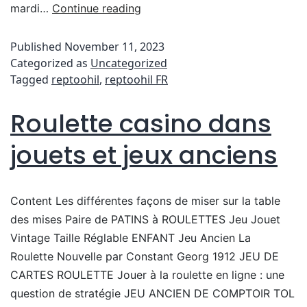
mardi…
Continue reading
Published
November 11, 2023
Categorized as
Uncategorized
Tagged
reptoohil
,
reptoohil FR
Roulette casino dans
jouets et jeux anciens
Content Les différentes façons de miser sur la table
des mises Paire de PATINS à ROULETTES Jeu Jouet
Vintage Taille Réglable ENFANT Jeu Ancien La
Roulette Nouvelle par Constant Georg 1912 JEU DE
CARTES ROULETTE Jouer à la roulette en ligne : une
question de stratégie JEU ANCIEN DE COMPTOIR TOL