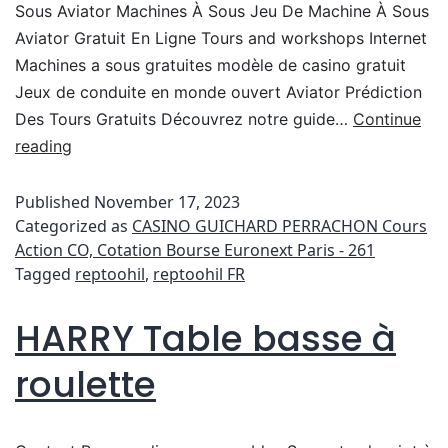
Sous Aviator Machines À Sous Jeu De Machine À Sous
Aviator Gratuit En Ligne Tours and workshops Internet
Machines a sous gratuites modèle de casino gratuit
Jeux de conduite en monde ouvert Aviator Prédiction
Des Tours Gratuits Découvrez notre guide…
Continue
reading
Published
November 17, 2023
Categorized as
CASINO GUICHARD PERRACHON Cours
Action CO, Cotation Bourse Euronext Paris - 261
Tagged
reptoohil
,
reptoohil FR
HARRY Table basse à
roulette