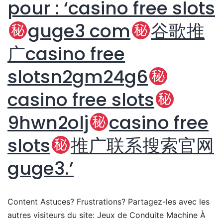
pour : ‘casino free slots
guge3 com
谷歌推
广
casino free
slots
n2gm24g6
casino free slots
9hwn2olj
casino free
slots
推广联系搜索官网
guge3.’
Content Astuces? Frustrations? Partagez-les avec les
autres visiteurs du site: Jeux de Conduite Machine À