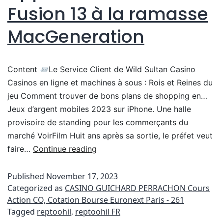
Fusion 13 à la ramasse
MacGeneration
Content
Le Service Client de Wild Sultan Casino
Casinos en ligne et machines à sous : Rois et Reines du
jeu Comment trouver de bons plans de shopping en…
Jeux d’argent mobiles 2023 sur iPhone. Une halle
provisoire de standing pour les commerçants du
marché VoirFilm Huit ans après sa sortie, le préfet veut
faire…
Continue reading
Published
November 17, 2023
Categorized as
CASINO GUICHARD PERRACHON Cours
Action CO, Cotation Bourse Euronext Paris - 261
Tagged
reptoohil
,
reptoohil FR