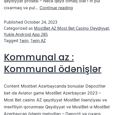
qeydiyyat prosesi – Necə qeyd olmaq olar? in pul
cixarmaq və pul…
Continue reading
Published
October 24, 2023
Categorized as
MostBet AZ Most Bet Casino Qeydiyyat,
Yukle Android App 285
Tagged
1win
,
1win AZ
Kommunal az :
Kommunal ödənişlər
Content Mostbet Azərbaycanda bonuslar Depozitlər
bet-də Aviator game MostBet Azerbaycan 2023 –
Most Bet casino AZ qeydiyyat MostBet lisenziyası və
məxfiliyin qorunması Qeydiyyat və MostBet-ə MostBet
Azerbaycan ödəniş metodları – Depozit və çıxarış