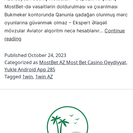
MostBet-də vəsaitlərin doldurulması və çıxarılması
Bukmeker kontorunda Qanunla qadağan olunmuş mərc
oyunlarına güvənmək olmaz – Ekspert Əlaqəli
mövzular Aviator alqoritm necə hesablanır…
Continue
reading
Published
October 24, 2023
Categorized as
MostBet AZ Most Bet Casino Qeydiyyat,
Yukle Android App 285
Tagged
1win
,
1win AZ