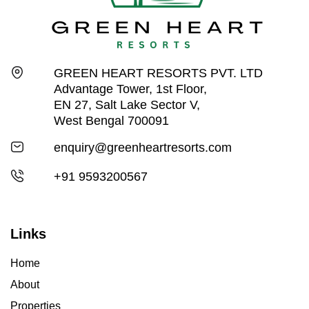
GREEN HEART RESORTS PVT. LTD
Advantage Tower, 1st Floor,
EN 27, Salt Lake Sector V,
West Bengal 700091
enquiry@greenheartresorts.com
+91 9593200567
Links
Home
About
Properties