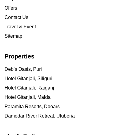
Offers
Contact Us
Travel & Event
Sitemap
Properties
Deb’s Oasis, Puri
Hotel Gitanjali, Siliguri
Hotel Gitanjali, Raiganj
Hotel Gitanjali, Malda
Paramita Resorts, Dooars
Damodar River Retreat, Uluberia