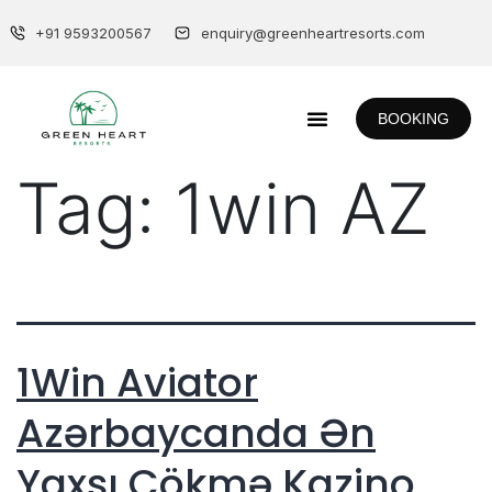
+91 9593200567
enquiry@greenheartresorts.com
BOOKING
Tag:
1win AZ
1Win Aviator
Azərbaycanda Ən
Yaxşı Çökmə Kazino