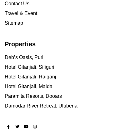
Contact Us
Travel & Event
Sitemap
Properties
Deb’s Oasis, Puri
Hotel Gitanjali, Siliguri
Hotel Gitanjali, Raiganj
Hotel Gitanjali, Malda
Paramita Resorts, Dooars
Damodar River Retreat, Uluberia