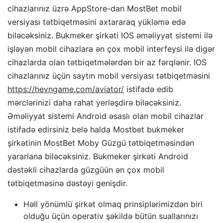
cihazlarınız üzrə AppStore-dan MostBet mobil
versiyası tətbiqetməsini axtararaq yükləmə edə
biləcəksiniz. Bukmeker şirkəti IOS əməliyyat sistemi ilə
işləyən mobil cihazlara ən çox mobil interfeysi ilə digər
cihazlarda olan tətbiqetmələrdən bir az fərqlənir. IOS
cihazlarınız üçün saytın mobil versiyası tətbiqetməsini
https://hevngame.com/aviator/
istifadə edib
mərclərinizi daha rahat yerləşdirə biləcəksiniz.
Əməliyyat sistemi Android əsaslı olan mobil cihazlar
istifadə edirsiniz belə halda Mostbet bukmeker
şirkətinin MostBet Moby Güzgü tətbiqetməsindən
yararlana biləcəksiniz. Bukmeker şirkəti Android
dəstəkli cihazlarda güzgüün ən çox mobil
tətbiqetməsinə dəstəyi genişdir.
Həll yönümlü şirkət olmaq prinsiplərimizdən biri
olduğu üçün operativ şəkildə bütün suallarınızı