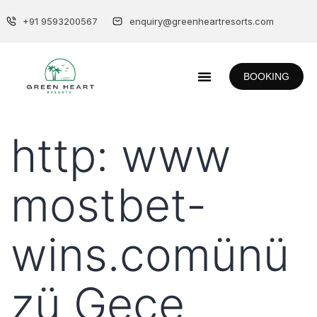
+91 9593200567
enquiry@greenheartresorts.com
BOOKING
http: www
mostbet-
wins.comünü
zü Gece