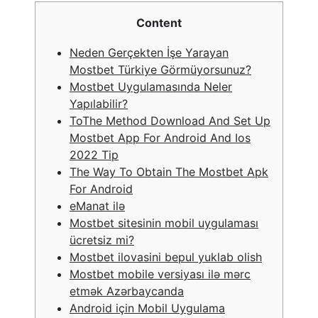
Content
Neden Gerçekten İşe Yarayan
Mostbet Türkiye Görmüyorsunuz?
Mostbet Uygulamasında Neler
Yapılabilir?
ToThe Method Download And Set Up
Mostbet App For Android And Ios
2022 Tip
The Way To Obtain The Mostbet Apk
For Android
eManat ilə
Mostbet sitesinin mobil uygulaması
ücretsiz mi?
Mostbet ilovasini bepul yuklab olish
Mostbet mobile versiyası ilə mərc
etmək Azərbaycanda
Android için Mobil Uygulama