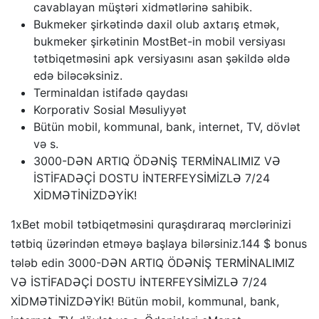
cavablayan müştəri xidmətlərinə sahibik.
Bukmeker şirkətində daxil olub axtarış etmək,
bukmeker şirkətinin MostBet-in mobil versiyası
tətbiqetməsini apk versiyasını asan şəkildə əldə
edə biləcəksiniz.
Terminaldan istifadə qaydası
Korporativ Sosial Məsuliyyət
Bütün mobil, kommunal, bank, internet, TV, dövlət
və s.
3000-DƏN ARTIQ ÖDƏNİŞ TERMİNALIMIZ VƏ
İSTİFADƏÇİ DOSTU İNTERFEYSİMİZLƏ 7/24
XİDMƏTİNİZDƏYİK!
1xBet mobil tətbiqetməsini quraşdıraraq mərclərinizi
tətbiq üzərindən etməyə başlaya bilərsiniz.144 $ bonus
tələb edin 3000-DƏN ARTIQ ÖDƏNİŞ TERMİNALIMIZ
VƏ İSTİFADƏÇİ DOSTU İNTERFEYSİMİZLƏ 7/24
XİDMƏTİNİZDƏYİK! Bütün mobil, kommunal, bank,