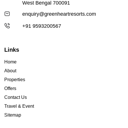
West Bengal 700091
enquiry@greenheartresorts.com
+91 9593200567
Links
Home
About
Properties
Offers
Contact Us
Travel & Event
Sitemap