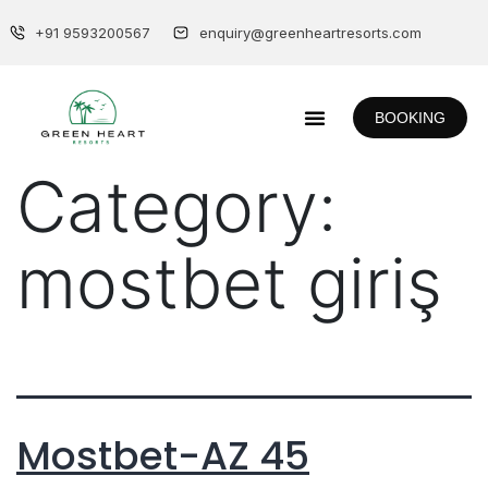
+91 9593200567
enquiry@greenheartresorts.com
BOOKING
Category:
mostbet giriş
Mostbet-AZ 45