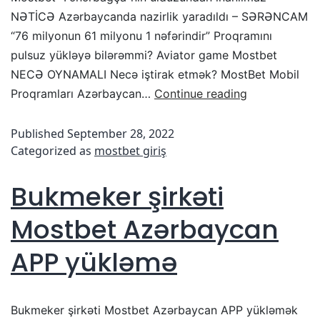
NƏTİCƏ Azərbaycanda nazirlik yaradıldı – SƏRƏNCAM
“76 milyonun 61 milyonu 1 nəfərindir” Proqramını
pulsuz yükləyə bilərəmmi? Aviator game Mostbet
NECƏ OYNAMALI Necə iştirak etmək? MostBet Mobil
Proqramları Azərbaycan…
Continue reading
Published
September 28, 2022
Categorized as
mostbet giriş
Bukmeker şirkəti
Mostbet Azərbaycan
APP yükləmə
Bukmeker şirkəti Mostbet Azərbaycan APP yükləmək