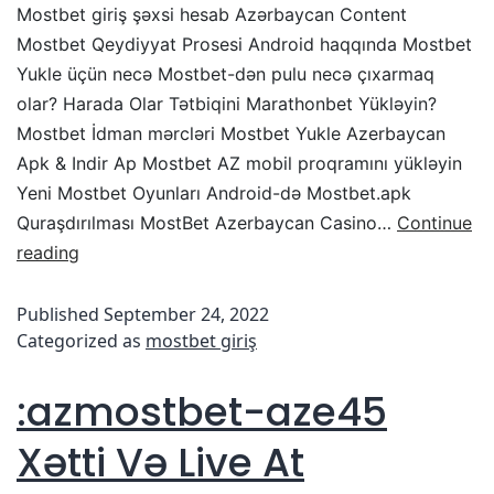
Mostbet giriş şəxsi hesab Azərbaycan Content
Mostbet Qeydiyyat Prosesi Android haqqında Mostbet
Yukle üçün necə Mostbet-dən pulu necə çıxarmaq
olar? Harada Olar Tətbiqini Marathonbet Yükləyin?
Mostbet İdman mərcləri Mostbet Yukle Azerbaycan
Apk & Indir Ap Mostbet AZ mobil proqramını yükləyin
Yeni Mostbet Oyunları Android-də Mostbet.apk
Quraşdırılması MostBet Azerbaycan Casino…
Continue
reading
Published
September 24, 2022
Categorized as
mostbet giriş
:azmostbet-aze45
Xətti Və Live At