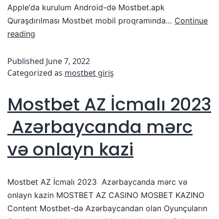
Apple‘da kurulum Android-də Mostbet.apk
Quraşdırılması Mostbet mobil proqramında…
Continue
reading
Published
June 7, 2022
Categorized as
mostbet giriş
Mostbet AZ İcmalı 2023
️ Azərbaycanda mərc
və onlayn kazi
Mostbet AZ İcmalı 2023 ️ Azərbaycanda mərc və
onlayn kazin MOSTBET AZ CASINO MOSBET KAZINO
Content Mostbet-də Azərbaycandan olan Oyunçuların