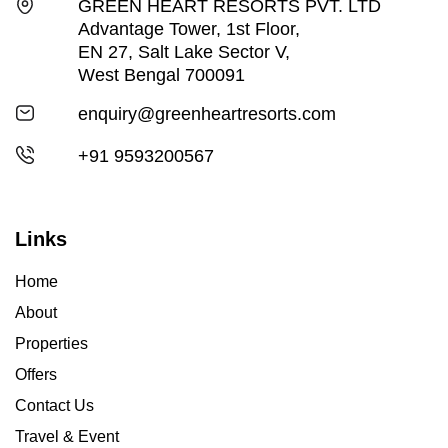
GREEN HEART RESORTS PVT. LTD
Advantage Tower, 1st Floor,
EN 27, Salt Lake Sector V,
West Bengal 700091
enquiry@greenheartresorts.com
+91 9593200567
Links
Home
About
Properties
Offers
Contact Us
Travel & Event