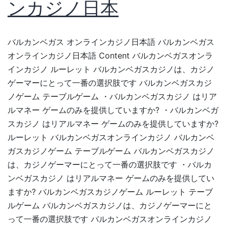
ンカジノ日本
バルカンベガス オンラインカジノ日本語 バルカンベガス
オンラインカジノ日本語 Content バルカンベガスオンラ
インカジノ ルーレット バルカンベガスカジノは、カジノ
ゲーマーにとって一番の選択肢です バルカンベガスカジ
ノゲーム テーブルゲーム ・バルカンベガスカジノ はリア
ルマネー ゲームのみを提供していますか? ・バルカンベガ
スカジノ はリアルマネー ゲームのみを提供していますか?
ルーレット バルカンベガスオンラインカジノ バルカンベ
ガスカジノゲーム テーブルゲーム バルカンベガスカジノ
は、カジノゲーマーにとって一番の選択肢です ・バルカ
ンベガスカジノ はリアルマネー ゲームのみを提供してい
ますか? バルカンベガスカジノゲーム ルーレット テーブ
ルゲーム バルカンベガスカジノは、カジノゲーマーにと
って一番の選択肢です バルカンベガスオンラインカジノ