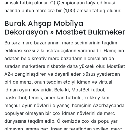
əmsalı tətbiq olunur. Ç) Çempionatın ləğv edilməsi
halında bütün mərclərə bir (1,00) əmsalı tətbiq olunur.
Burak Ahşap Mobilya
Dekorasyon » Mostbet Bukmeker
Bu tərz mərc bazarlarının, mərc seçimlərinin təqdim
edilməsi sözsüz ki, istifadəçilərin yararınadır. Həmçinin
adətən belə kreativ mərc bazarlarının əmsalları da
sıradan marketlərə nisbətdə daha yüksək olur. MostBet
AZ-ı zənginləşdirən və dəyərli edən xüsusiyyətlərdən
biri də məhz, onun təqdim etdiyi idman və virtual
idman oyun növləridir. Belə ki, MostBet futbol,
basketbol, tennis, amerikan futbolu, xokkey kimi
məşhur oyun növləri ilə yanaşı həmçinin Azərbaycanda
populyar olmayan bir çox idman növlərini də mərc
dünyasına təqdim edib. Ölkəmizdə çox da populyar
olmayan, amma bəzi insanlar tərəfindən sevilən, mərc