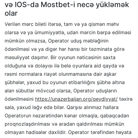
və IOS-da Mostbet-i necə yükləmək
olar
Verilən mərc bileti itərsə, tam və ya qismən məhv
olarsa və ya ümumiyyətlə, udan mərcin bərpa edilməsi
mümkün olmazsa, Operator uduş məbləğinin
ödənilməsi və ya digər hər hansı bir təzminata görə
məsuliyyət daşımır. Bir oyunun nəticəsinin saxta
olduğuna və dolayısı ilə belə oyunlara aid qayda və
rəsmi normalara riayət olunmamasına dair aşkar
şübhələr, yaxud bu oyunun etibarlılığını şübhə altına
alan sübutlar mövcud olarsa, Operator uduşların
ödənilməsini
https://unazerbaijan.org/qeydiyyat/
təxirə
sala, yaxud ləğv edə bilər. Qarşısı alınmaz hallara
Operatorun nəzarətindən kənar olmaqla, qabaqcadan
proqnozlaşdırılması və aradan qaldırılması mümkün
olmayan hadisələr daxildir. Operator tərəfindən həyata