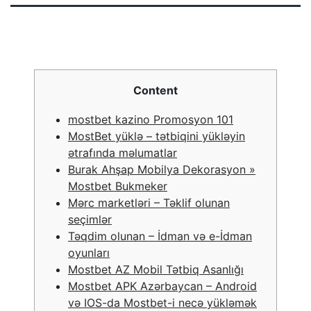
Content
mostbet kazino Promosyon 101
MostBet yüklə – tətbiqini yükləyin
ətrafında məlumatlar
Burak Ahşap Mobilya Dekorasyon »
Mostbet Bukmeker
Mərc marketləri – Təklif olunan
seçimlər
Təqdim olunan – İdman və e-İdman
oyunları
Mostbet AZ Mobil Tətbiq Asanlığı
Mostbet APK Azərbaycan – Android
və IOS-da Mostbet-i necə yükləmək