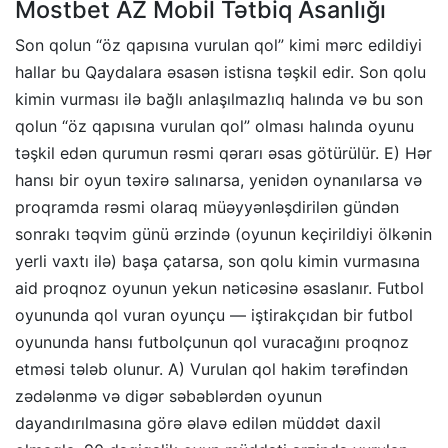
Mostbet AZ Mobil Tətbiq Asanlığı
Son qolun “öz qapısına vurulan qol” kimi mərc edildiyi
hallar bu Qaydalara əsasən istisna təşkil edir. Son qolu
kimin vurması ilə bağlı anlaşılmazlıq halında və bu son
qolun “öz qapısına vurulan qol” olması halında oyunu
təşkil edən qurumun rəsmi qərarı əsas götürülür. E) Hər
hansı bir oyun təxirə salınarsa, yenidən oynanılarsa və
proqramda rəsmi olaraq müəyyənləşdirilən gündən
sonrakı təqvim günü ərzində (oyunun keçirildiyi ölkənin
yerli vaxtı ilə) başa çatarsa, son qolu kimin vurmasına
aid proqnoz oyunun yekun nəticəsinə əsaslanır. Futbol
oyununda qol vuran oyunçu — iştirakçıdan bir futbol
oyununda hansı futbolçunun qol vuracağını proqnoz
etməsi tələb olunur. A) Vurulan qol hakim tərəfindən
zədələnmə və digər səbəblərdən oyunun
dayandırılmasına görə əlavə edilən müddət daxil