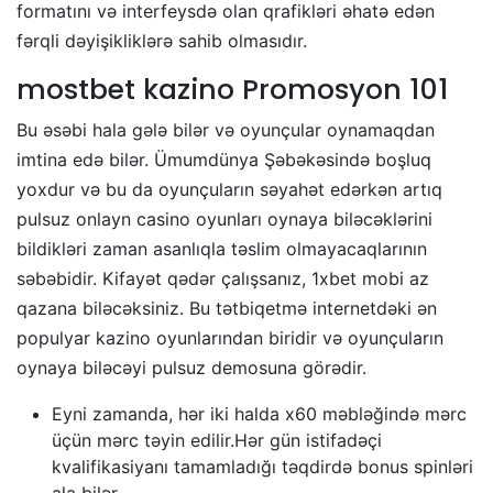
formatını və interfeysdə olan qrafikləri əhatə edən
fərqli dəyişikliklərə sahib olmasıdır.
mostbet kazino Promosyon 101
Bu əsəbi hala gələ bilər və oyunçular oynamaqdan
imtina edə bilər. Ümumdünya Şəbəkəsində boşluq
yoxdur və bu da oyunçuların səyahət edərkən artıq
pulsuz onlayn casino oyunları oynaya biləcəklərini
bildikləri zaman asanlıqla təslim olmayacaqlarının
səbəbidir. Kifayət qədər çalışsanız, 1xbet mobi az
qazana biləcəksiniz. Bu tətbiqetmə internetdəki ən
populyar kazino oyunlarından biridir və oyunçuların
oynaya biləcəyi pulsuz demosuna görədir.
Eyni zamanda, hər iki halda x60 məbləğində mərc
üçün mərc təyin edilir.Hər gün istifadəçi
kvalifikasiyanı tamamladığı təqdirdə bonus spinləri