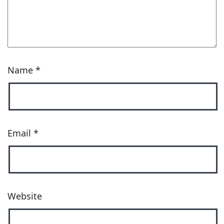
Name
*
Email
*
Website