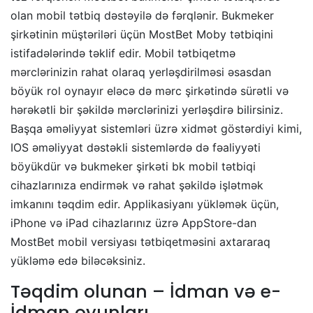
olan mobil tətbiq dəstəyilə də fərqlənir. Bukmeker
şirkətinin müştəriləri üçün MostBet Moby tətbiqini
istifadələrində təklif edir. Mobil tətbiqetmə
mərclərinizin rahat olaraq yerləşdirilməsi əsasdan
böyük rol oynayır eləcə də mərc şirkətində sürətli və
hərəkətli bir şəkildə mərclərinizi yerləşdirə bilirsiniz.
Başqa əməliyyat sistemləri üzrə xidmət göstərdiyi kimi,
IOS əməliyyat dəstəkli sistemlərdə də fəaliyyəti
böyükdür və bukmeker şirkəti bk mobil tətbiqi
cihazlarınıza endirmək və rahat şəkildə işlətmək
imkanını təqdim edir. Applikasiyanı yükləmək üçün,
iPhone və iPad cihazlarınız üzrə AppStore-dan
MostBet mobil versiyası tətbiqetməsini axtararaq
yükləmə edə biləcəksiniz.
Təqdim olunan – İdman və e-
İdman oyunları