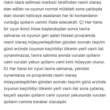
riskin idarə edilməsi mərkəzi tərəfindən rəsmi olaraq
elan edilən və oyunun normal müddəti sona çatdıqda
elan olunan nəticəyə əsaslanan hər iki komandanın
vurduğu qolların cəmini ifadə edəcəkdir. Ç) Hər hansı
bir oyun ikinci hissə başlandıqdan sonra təxirə
salınarsa və oyunun geri qalan hissəsi proqramda
rəsmi olaraq müəyyənləşdirilən gündən sonrakı təqvim
günü ərzində (oyunun keçirildiyi ölkənin yerli vaxtı ilə)
oynanılmazsa, təxirə salınma anında vurulan qolların
cəmi vurulan yekun qolların cəmi kimi müəyyən olunur.
D) Hər hansı bir oyun təxirə salınarsa, yenidən
oynanılarsa və proqramda rəsmi olaraq
müəyyənləşdirilən gündən sonrakı təqvim günü ərzində
(oyunun keçirildiyi ölkənin yerli vaxtı ilə) sona çatarsa,
keçərli sayılan qolların cəmi oyunun yekununda vurulan
qolların cəminə bərabər olacaqdır.