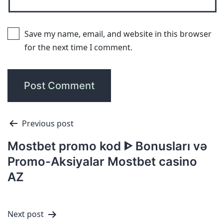
Save my name, email, and website in this browser
for the next time I comment.
Previous post
Mostbet promo kod ᐈ Bonusları və
Promo-Aksiyalar Mostbet casino
AZ
Next post