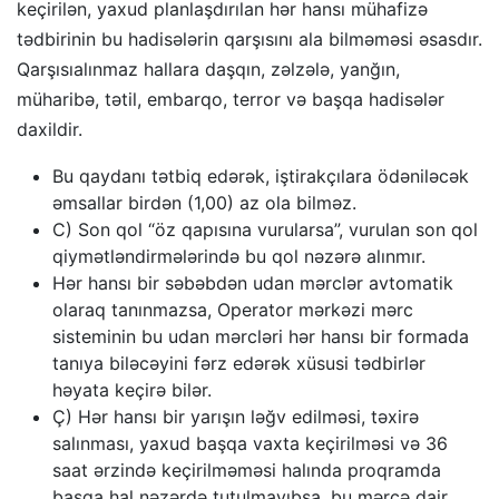
keçirilən, yaxud planlaşdırılan hər hansı mühafizə
tədbirinin bu hadisələrin qarşısını ala bilməməsi əsasdır.
Qarşısıalınmaz hallara daşqın, zəlzələ, yanğın,
müharibə, tətil, embarqo, terror və başqa hadisələr
daxildir.
Bu qaydanı tətbiq edərək, iştirakçılara ödəniləcək
əmsallar birdən (1,00) az ola bilməz.
C) Son qol “öz qapısına vurularsa”, vurulan son qol
qiymətləndirmələrində bu qol nəzərə alınmır.
Hər hansı bir səbəbdən udan mərclər avtomatik
olaraq tanınmazsa, Operator mərkəzi mərc
sisteminin bu udan mərcləri hər hansı bir formada
tanıya biləcəyini fərz edərək xüsusi tədbirlər
həyata keçirə bilər.
Ç) Hər hansı bir yarışın ləğv edilməsi, təxirə
salınması, yaxud başqa vaxta keçirilməsi və 36
saat ərzində keçirilməməsi halında proqramda
başqa hal nəzərdə tutulmayıbsa, bu mərcə dair