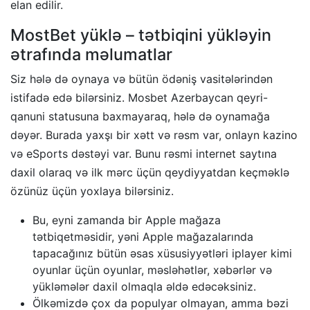
elan edilir.
MostBet yüklə – tətbiqini yükləyin
ətrafında məlumatlar
Siz hələ də oynaya və bütün ödəniş vasitələrindən
istifadə edə bilərsiniz. Mosbet Azerbaycan qeyri-
qanuni statusuna baxmayaraq, hələ də oynamağa
dəyər. Burada yaxşı bir xətt və rəsm var, onlayn kazino
və eSports dəstəyi var. Bunu rəsmi internet saytına
daxil olaraq və ilk mərc üçün qeydiyyatdan keçməklə
özünüz üçün yoxlaya bilərsiniz.
Bu, eyni zamanda bir Apple mağaza
tətbiqetməsidir, yəni Apple mağazalarında
tapacağınız bütün əsas xüsusiyyətləri iplayer kimi
oyunlar üçün oyunlar, məsləhətlər, xəbərlər və
yükləmələr daxil olmaqla əldə edəcəksiniz.
Ölkəmizdə çox da populyar olmayan, amma bəzi