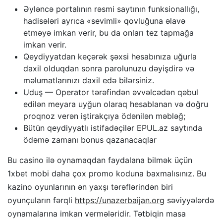
Əyləncə portalının rəsmi saytının funksionallığı,
hadisələri ayrıca «sevimli» qovluğuna əlavə
etməyə imkan verir, bu da onları tez tapmağa
imkan verir.
Qeydiyyatdan keçərək şəxsi hesabınıza uğurla
daxil olduqdan sonra parolunuzu dəyişdirə və
məlumatlarınızı daxil edə bilərsiniz.
Uduş — Operator tərəfindən əvvəlcədən qəbul
edilən meyara uyğun olaraq hesablanan və doğru
proqnoz verən iştirakçıya ödənilən məbləğ;
Bütün qeydiyyatlı istifadəçilər EPUL.az saytında
ödəmə zamanı bonus qazanacaqlar
Bu casino ilə oynamaqdan faydalana bilmək üçün
1xbet mobi daha çox promo koduna baxmalısınız. Bu
kazino oyunlarının ən yaxşı tərəflərindən biri
oyunçuların fərqli
https://unazerbaijan.org
səviyyələrdə
oynamalarına imkan vermələridir. Tətbiqin masa