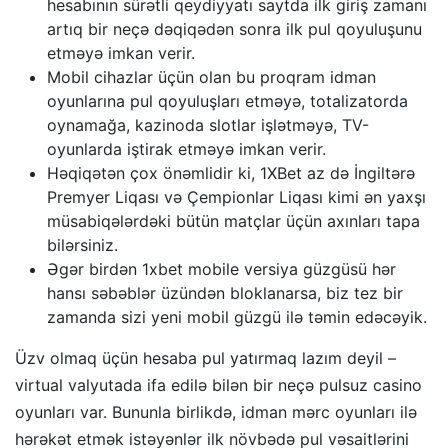
hesabının sürətli qeydiyyatı saytda ilk giriş zamanı
artıq bir neçə dəqiqədən sonra ilk pul qoyuluşunu
etməyə imkan verir.
Mobil cihazlar üçün olan bu proqram idman
oyunlarına pul qoyuluşları etməyə, totalizatorda
oynamağa, kazinoda slotlar işlətməyə, TV-
oyunlarda iştirak etməyə imkan verir.
Həqiqətən çox önəmlidir ki, 1XBet az də İngiltərə
Premyer Liqası və Çempionlar Liqası kimi ən yaxşı
müsabiqələrdəki bütün matçlar üçün axınları tapa
bilərsiniz.
Əgər birdən 1xbet mobile versiya güzgüsü hər
hansı səbəblər üzündən bloklanarsa, biz tez bir
zamanda sizi yeni mobil güzgü ilə təmin edəcəyik.
Üzv olmaq üçün hesaba pul yatırmaq lazım deyil –
virtual valyutada ifa edilə bilən bir neçə pulsuz casino
oyunları var. Bununla birlikdə, idman mərc oyunları ilə
hərəkət etmək istəyənlər ilk növbədə pul vəsaitlərini