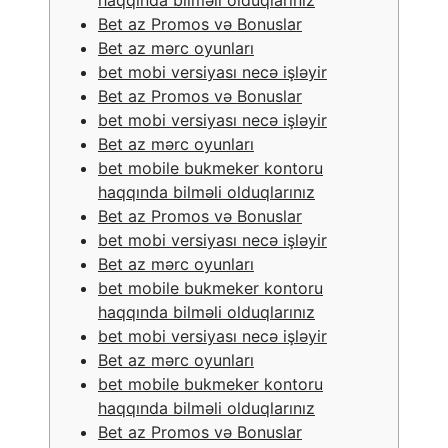
haqqında bilməli olduqlarınız
Bet az Promos və Bonuslar
Bet az mərc oyunları
bet mobi versiyası necə işləyir
Bet az Promos və Bonuslar
bet mobi versiyası necə işləyir
Bet az mərc oyunları
bet mobile bukmeker kontoru
haqqında bilməli olduqlarınız
Bet az Promos və Bonuslar
bet mobi versiyası necə işləyir
Bet az mərc oyunları
bet mobile bukmeker kontoru
haqqında bilməli olduqlarınız
bet mobi versiyası necə işləyir
Bet az mərc oyunları
bet mobile bukmeker kontoru
haqqında bilməli olduqlarınız
Bet az Promos və Bonuslar