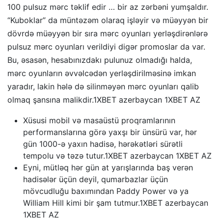
100 pulsuz mərc təklif edir … bir az zərbəni yumşaldır.
“Kuboklar” da müntəzəm olaraq işləyir və müəyyən bir
dövrdə müəyyən bir sıra mərc oyunları yerləşdirənlərə
pulsuz mərc oyunları verildiyi digər promoslar da var.
Bu, əsasən, hesabınızdakı pulunuz olmadığı halda,
mərc oyunların əvvəlcədən yerləşdirilməsinə imkan
yaradır, lakin hələ də silinməyən mərc oyunları qalib
olmaq şansına malikdir.1XBET azerbaycan 1XBET AZ
Xüsusi mobil və masaüstü proqramlarının
performanslarına görə yaxşı bir ünsürü var, hər
gün 1000-ə yaxın hadisə, hərəkətləri sürətli
tempolu və təzə tutur.1XBET azerbaycan 1XBET AZ
Eyni, mütləq hər gün at yarışlarında baş verən
hadisələr üçün deyil, qumarbazlar üçün
mövcudluğu baxımından Paddy Power və ya
William Hill kimi bir şam tutmur.1XBET azerbaycan
1XBET AZ