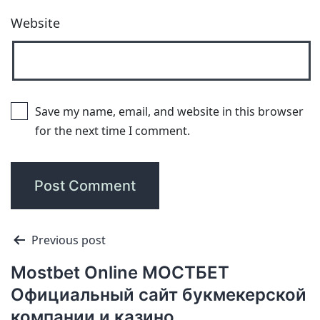
Website
Save my name, email, and website in this browser
for the next time I comment.
Previous post
Mostbet Online МОСТБЕТ
Официальный сайт букмекерской
компании и казино