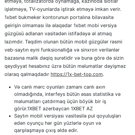
etməyə, totalizatorda oynamağa, kazinoda slotlar
işlətməyə, TV-oyunlarda iştirak etməyə imkan verir.
1xbet bukmeker kontorunun portalına bilavasitə
geirişin olmaması ilə əlaqədar 1xbet mobi versiya
güzgüsü adlanan vasitədən istifadəyə əl atmaq
lazımdır. Təqdim olunan bütün mobil güzgülər rəsmi
veb-saytın eyni funksionallığa və sinxron verilənlər
bazasına malik dəqiq surətidir və buna görə də sizin
qeydiyyat hesabınız üzrə bütün məlumatlar dəyişməz
olaraq qalmaqdadır
https://1x-bet-top.com
.
Və canlı mərc oyunları zamanı canlı axın
olmadığında, interfeys bütün əsas statistika və
məlumatları çatdırmaq üçün böyük bir iş
görür.1XBET azerbaycan 1XBET AZ
Saytın mobil versiyası vasitəsilə pul qoyuluşları
edən oyunçu hər gün yüzlərlə oyun və
qarşılaşmaya çıxış əldə edir.