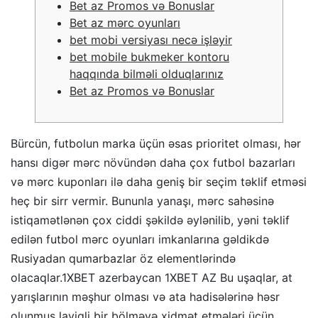
Bet az Promos və Bonuslar
Bet az mərc oyunları
bet mobi versiyası necə işləyir
bet mobile bukmeker kontoru
haqqında bilməli olduqlarınız
Bet az Promos və Bonuslar
Bürcün, futbolun marka üçün əsas prioritet olması, hər
hansı digər mərc növündən daha çox futbol bazarları
və mərc kuponları ilə daha geniş bir seçim təklif etməsi
heç bir sirr vermir. Bununla yanaşı, mərc sahəsinə
istiqamətlənən çox ciddi şəkildə əylənilib, yəni təklif
edilən futbol mərc oyunları imkanlarına gəldikdə
Rusiyadan qumarbazlar öz elementlərində
olacaqlar.1XBET azerbaycan 1XBET AZ Bu uşaqlar, at
yarışlarının məşhur olması və ata hadisələrinə həsr
olunmuş layiqli bir bölməyə xidmət etmələri üçün