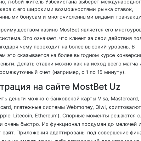
но, любой житель Узбекистана выберет международно
кера с его широкими возможностями рынка ставок,
янными бонусам и многочисленными видами транзакци
преимуществом казино MostBet является его многоуро
система. Это означает, что клиент за свои действия по
агодаря чему переходит на более высокий уровень. В
м это сказывается на более выгодном курсе конверси
еньги. Делать ставки можно как на исход всего матча 
промежуточный счет (например, с 1 по 15 минуту).
трация на сайте MostBet Uz
ть деньги можно с банковской карты Visa, Mastercard,
card, платежные системы Webmoney, Qiwi, криптовалю
 Ripple, Litecoin, Ethereum). Спорные моменты решаются 
 очень быстро. Их функционал продуман до мелочей 
т сайт. Приложения адаптированы под совершение фин
 они не имеют каких-либо ограничений для игроков из