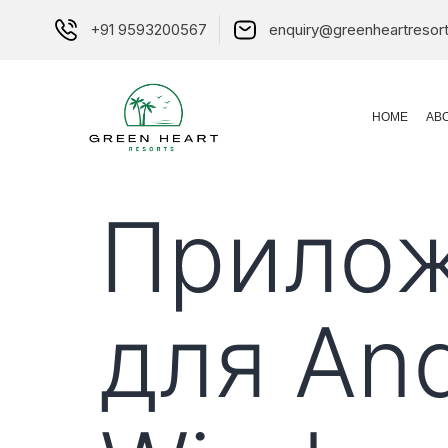
+91 9593200567
enquiry@greenheartresor
HOME
AB
Прилож
для And