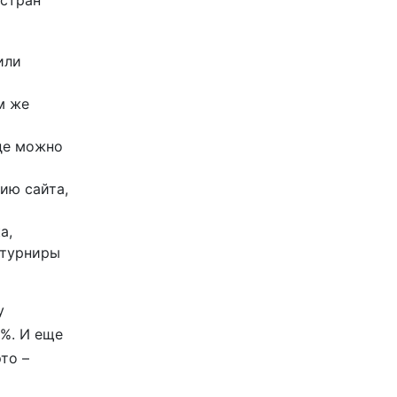
или
м же
где можно
ию сайта,
а,
 турниры
у
5%. И еще
то –