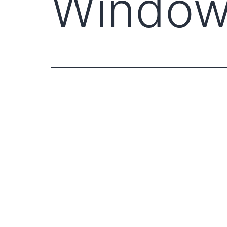
Windo