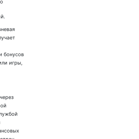
го
й.
вневая
лучает
и бонусов
или игры,
 через
той
службой
и
ансовых
 стран