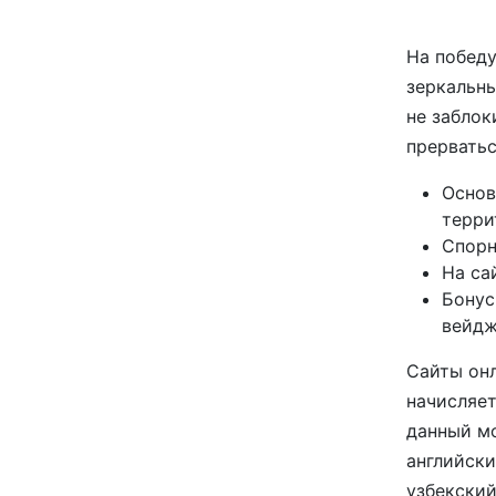
На победу
зеркальны
не заблок
прерватьс
Основ
терри
Спорн
На са
Бонус
вейдж
Сайты онл
начисляет
данный мо
английски
узбекский