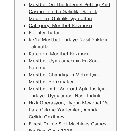
Mostbet On The Internet Betting And
Casino In India Gəlinlik, Gəlinlik
Modelleri, Gəlinlik Qiymətləri
Category: Mostbet Kazinosu
Popüler Turlar
Ios’te Mostbet Türkiye Nasıl Yüklenir:
Talimatlar
Kategori: Mostbet Kazinosu
Mostbet Uygulamasının En Son
Sürümü
Mostbet Chandigarh Metro Için
Mostbet Bookmaker
Mostbet Indir Android Apk, Ios Için
Türkiye ️ Uygulaması Nasıl Indirilir
Hızlı Operasyon, Uygun Mevduat Ve
Para Çekme Yöntemleri, Anında
Gelirin Çekilmesi
Finest Online Slot Machines Games
For Real Cash 2023