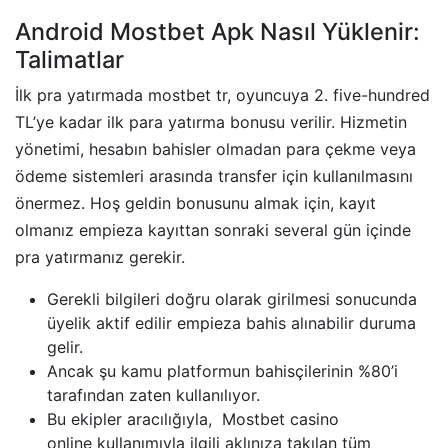
Android Mostbet Apk Nasıl Yüklenir:
Talimatlar
İlk pra yatırmada mostbet tr, oyuncuya 2. five-hundred
TL’ye kadar ilk para yatırma bonusu verilir. Hizmetin
yönetimi, hesabın bahisler olmadan para çekme veya
ödeme sistemleri arasında transfer için kullanılmasını
önermez. Hoş geldin bonusunu almak için, kayıt
olmanız empieza kayıttan sonraki several gün içinde
pra yatırmanız gerekir.
Gerekli bilgileri doğru olarak girilmesi sonucunda
üyelik aktif edilir empieza bahis alınabilir duruma
gelir.
Ancak şu kamu platformun bahisçilerinin %80’i
tarafından zaten kullanılıyor.
Bu ekipler aracılığıyla, Mostbet casino
online kullanımıyla ilgili aklınıza takılan tüm