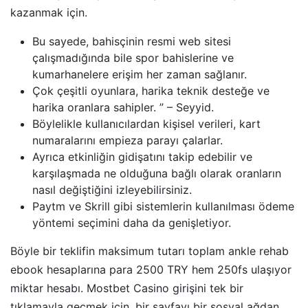
kazanmak için.
Bu sayede, bahisçinin resmi web sitesi
çalışmadığında bile spor bahislerine ve
kumarhanelere erişim her zaman sağlanır.
Çok çeşitli oyunlara, harika teknik desteğe ve
harika oranlara sahipler. ” – Seyyid.
Böylelikle kullanıcılardan kişisel verileri, kart
numaralarını empieza parayı çalarlar.
Ayrıca etkinliğin gidişatını takip edebilir ve
karşılaşmada ne olduğuna bağlı olarak oranların
nasıl değiştiğini izleyebilirsiniz.
Paytm ve Skrill gibi sistemlerin kullanılması ödeme
yöntemi seçimini daha da genişletiyor.
Böyle bir teklifin maksimum tutarı toplam ankle rehab
ebook hesaplarına para 2500 TRY hem 250fs ulaşıyor
miktar hesabı. Mostbet Casino girişini tek bir
tıklamayla geçmek için, bir sayfayı bir sosyal ağdan