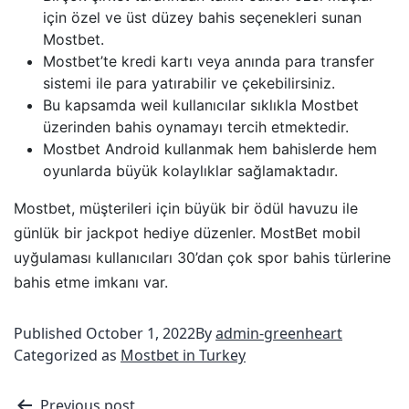
için özel ve üst düzey bahis seçenekleri sunan
Mostbet.
Mostbet’te kredi kartı veya anında para transfer
sistemi ile para yatırabilir ve çekebilirsiniz.
Bu kapsamda weil kullanıcılar sıklıkla Mostbet
üzerinden bahis oynamayı tercih etmektedir.
Mostbet Android kullanmak hem bahislerde hem
oyunlarda büyük kolaylıklar sağlamaktadır.
Mostbet, müşterileri için büyük bir ödül havuzu ile
günlük bir jackpot hediye düzenler. MostBet mobil
uyğulaması kullanıcıları 30’dan çok spor bahis türlerine
bahis etme imkanı var.
Published
October 1, 2022
By
admin-greenheart
Categorized as
Mostbet in Turkey
Previous post