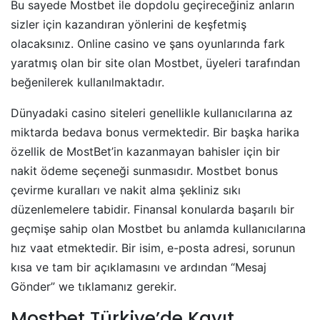
Bu sayede Mostbet ile dopdolu geçireceğiniz anların
sizler için kazandıran yönlerini de keşfetmiş
olacaksınız. Online casino ve şans oyunlarında fark
yaratmış olan bir site olan Mostbet, üyeleri tarafından
beğenilerek kullanılmaktadır.
Dünyadaki casino siteleri genellikle kullanıcılarına az
miktarda bedava bonus vermektedir. Bir başka harika
özellik de MostBet’in kazanmayan bahisler için bir
nakit ödeme seçeneği sunmasıdır. Mostbet bonus
çevirme kuralları ve nakit alma şekliniz sıkı
düzenlemelere tabidir. Finansal konularda başarılı bir
geçmişe sahip olan Mostbet bu anlamda kullanıcılarına
hız vaat etmektedir. Bir isim, e-posta adresi, sorunun
kısa ve tam bir açıklamasını ve ardından “Mesaj
Gönder” we tıklamanız gerekir.
Mostbet Türkiye’de Kayıt