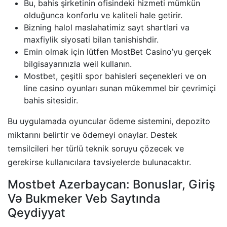
Bu, bahis şirketinin ofisindeki hizmeti mümkün
olduğunca konforlu ve kaliteli hale getirir.
Bizning halol maslahatimiz sayt shartlari va
maxfiylik siyosati bilan tanishishdir.
Emin olmak için lütfen MostBet Casino’yu gerçek
bilgisayarınızla weil kullanın.
Mostbet, çeşitli spor bahisleri seçenekleri ve on
line casino oyunları sunan mükemmel bir çevrimiçi
bahis sitesidir.
Bu uygulamada oyuncular ödeme sistemini, depozito
miktarını belirtir ve ödemeyi onaylar. Destek
temsilcileri her türlü teknik soruyu çözecek ve
gerekirse kullanıcılara tavsiyelerde bulunacaktır.
Mostbet Azerbaycan: Bonuslar, Giriş
Və Bukmeker Veb Saytında
Qeydiyyat