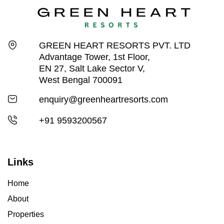
GREEN HEART RESORTS PVT. LTD
Advantage Tower, 1st Floor,
EN 27, Salt Lake Sector V,
West Bengal 700091
enquiry@greenheartresorts.com
+91 9593200567
Links
Home
About
Properties