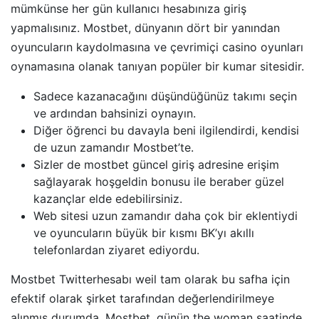
mümkünse her gün kullanıcı hesabınıza giriş
yapmalısınız. Mostbet, dünyanın dört bir yanından
oyuncuların kaydolmasına ve çevrimiçi casino oyunları
oynamasına olanak tanıyan popüler bir kumar sitesidir.
Sadece kazanacağını düşündüğünüz takımı seçin
ve ardından bahsinizi oynayın.
Diğer öğrenci bu davayla beni ilgilendirdi, kendisi
de uzun zamandır Mostbet’te.
Sizler de mostbet güncel giriş adresine erişim
sağlayarak hoşgeldin bonusu ile beraber güzel
kazançlar elde edebilirsiniz.
Web sitesi uzun zamandır daha çok bir eklentiydi
ve oyuncuların büyük bir kısmı BK’yı akıllı
telefonlardan ziyaret ediyordu.
Mostbet Twitterhesabı weil tam olarak bu safha için
efektif olarak şirket tarafından değerlendirilmeye
alınmış durumda. Mostbet, günün the woman saatinde