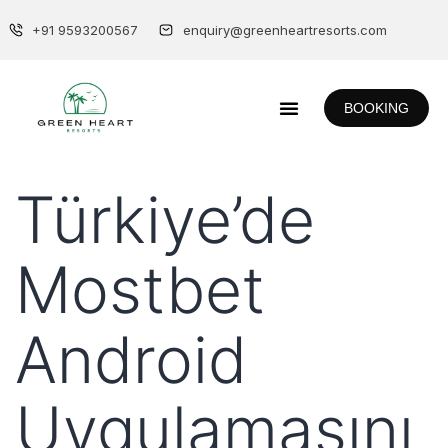
+91 9593200567
enquiry@greenheartresorts.com
BOOKING
Türkiye’de
Mostbet
Android
Uygulamasını