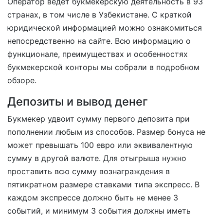
Оператор ведет букмекерскую деятельность в 93
странах, в том числе в Узбекистане. С краткой
юридической информацией можно ознакомиться
непосредственно на сайте. Всю информацию о
функционале, преимуществах и особенностях
букмекерской конторы мы собрали в подробном
обзоре.
Депозиты и вывод денег
Букмекер удвоит сумму первого депозита при
пополнении любым из способов. Размер бонуса не
может превышать 100 евро или эквивалентную
сумму в другой валюте. Для отыгрыша нужно
проставить всю сумму вознаграждения в
пятикратном размере ставками типа экспресс. В
каждом экспрессе должно быть не менее 3
событий, и минимум 3 события должны иметь