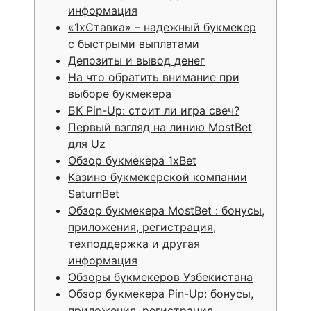
информация
«1хСтавка» – надежный букмекер
с быстрыми выплатами
Депозиты и вывод денег
На что обратить внимание при
выборе букмекера
БК Pin-Up: стоит ли игра свеч?
Первый взгляд на линию MostBet
для Uz
Обзор букмекера 1xBet
Казино букмекерской компании
SaturnBet
Обзор букмекера MostBet : бонусы,
приложения, регистрация,
техподдержка и другая
информация
Обзоры букмекеров Узбекистана
Обзор букмекера Pin-Up: бонусы,
приложения, регистрация,