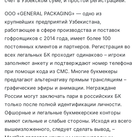
счет в Узбекском суме, и простой регистрацией.
ООО «GENERAL PACKAGING» — одно из
крупнейших предприятий Узбекистана,
работающее в сфере производства и поставок
гофроящиков с 2014 года, имеет более 100
постоянных клиентов и партнеров. Регистрация во
всех легальных БК проходит одинаково – игроки
заполняют анкету и подтверждают номер телефона
при помощи кода из СМС. Многие букмекеры
предлагают альтернативу прямым трансляциям –
графические эфиры и анимации. Неграждане
России могут заключать пари в российских БК
только после полной идентификации личности.
Офшорные и легальные букмекерские конторы
имеют сильные и слабые стороны. Исходя из всего
вышеизложенного, следует сделать вывод, –