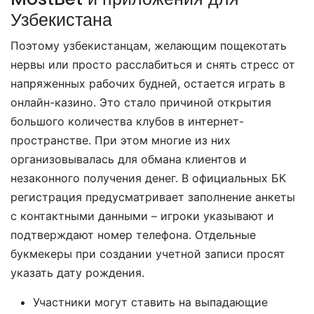
Узбекистана
Поэтому узбекистанцам, желающим пощекотать
нервы или просто расслабиться и снять стресс от
напряженных рабочих будней, остается играть в
онлайн-казино. Это стало причиной открытия
большого количества клубов в интернет-
пространстве. При этом многие из них
организовывалась для обмана клиентов и
незаконного получения денег. В официальных БК
регистрация предусматривает заполнение анкеты
с контактными данными – игроки указывают и
подтверждают номер телефона. Отдельные
букмекеры при создании учетной записи просят
указать дату рождения.
Участники могут ставить на выпадающие