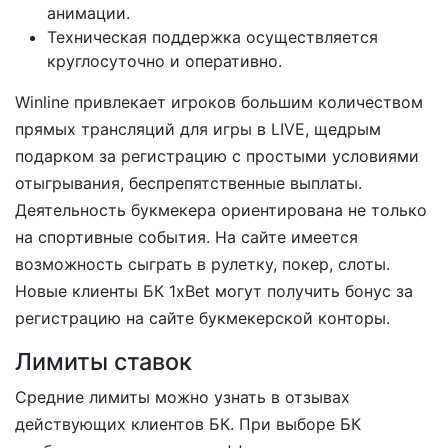
анимации.
Техническая поддержка осуществляется
круглосуточно и оперативно.
Winline привлекает игроков большим количеством
прямых трансляций для игры в LIVE, щедрым
подарком за регистрацию с простыми условиями
отыгрывания, беспрепятственные выплаты.
Деятельность букмекера ориентирована не только
на спортивные события. На сайте имеется
возможность сыграть в рулетку, покер, слоты.
Новые клиенты БК 1xBet могут получить бонус за
регистрацию на сайте букмекерской конторы.
Лимиты ставок
Средние лимиты можно узнать в отзывах
действующих клиентов БК. При выборе БК