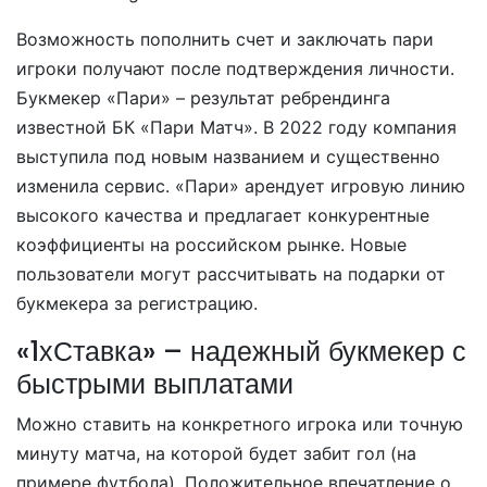
Возможность пополнить счет и заключать пари
игроки получают после подтверждения личности.
Букмекер «Пари» – результат ребрендинга
известной БК «Пари Матч». В 2022 году компания
выступила под новым названием и существенно
изменила сервис. «Пари» арендует игровую линию
высокого качества и предлагает конкурентные
коэффициенты на российском рынке. Новые
пользователи могут рассчитывать на подарки от
букмекера за регистрацию.
«1хСтавка» – надежный букмекер с
быстрыми выплатами
Можно ставить на конкретного игрока или точную
минуту матча, на которой будет забит гол (на
примере футбола). Положительное впечатление о