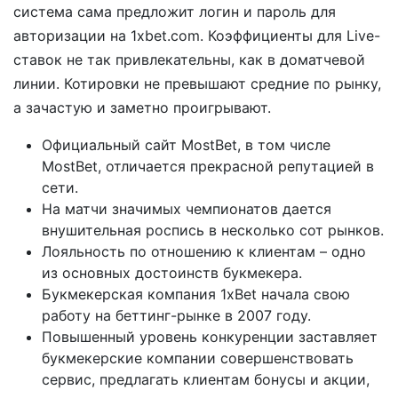
система сама предложит логин и пароль для
авторизации на 1xbet.com. Коэффициенты для Live-
ставок не так привлекательны, как в доматчевой
линии. Котировки не превышают средние по рынку,
а зачастую и заметно проигрывают.
Официальный сайт MostBet, в том числе
MostBet, отличается прекрасной репутацией в
сети.
На матчи значимых чемпионатов дается
внушительная роспись в несколько сот рынков.
Лояльность по отношению к клиентам – одно
из основных достоинств букмекера.
Букмекерская компания 1xBet начала свою
работу на беттинг-рынке в 2007 году.
Повышенный уровень конкуренции заставляет
букмекерские компании совершенствовать
сервис, предлагать клиентам бонусы и акции,