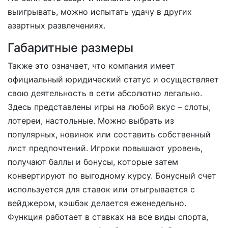
выигрывать, можно испытать удачу в других
азартных развлечениях.
Габаритные размеры
Также это означает, что компания имеет
официальный юридический статус и осуществляет
свою деятельность в сети абсолютно легально.
Здесь представлены игры на любой вкус – слоты,
лотереи, настольные. Можно выбрать из
популярных, новинок или составить собственный
лист предпочтений. Игроки повышают уровень,
получают баллы и бонусы, которые затем
конвертируют по выгодному курсу. Бонусный счет
используется для ставок или отыгрывается с
вейджером, кэшбэк делается еженедельно.
Функция работает в ставках на все виды спорта,