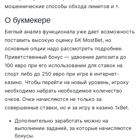
мошеннические способы обхода лимитов и т.
О букмекере
Беглый анализ функционала уже дает возможность
поставить высокую оценку БК MostBet, но
основные опции надо рассмотреть подробнее.
Приветственный бонус — удвоение депозита до
100 евро при его использовании для ставок на
спорт либо до 250 евро при игре в интернет-
казино. Чтобы перейти на новый уровень, игроку
необходимо набрать необходимое количество
очков. Очки начисляются не только за
совершенные ставки, но и за игру в казино 1xBet.
Дополнительно заработать можно на
выполнении заданий, за которые начисляются
бонусы.