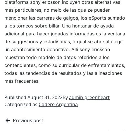
plataforma sony ericsson incluyen otras alternativas
más particulares, no meio de las que ze pueden
mencionar las carreras de galgos, los eSports sumado
a los torneos sobre billar. Una hontanar de ayuda
adicional para hacer jugadas informadas es la ventana
de suggestions y estadísticas, o qual se abre al elegir
un acontecimiento deportivo. Allí sony ericsson
muestran todo modelo de datos referidos a los
contendientes, como su curricular de enfrentamientos,
todas las tendencias de resultados y las alineaciones
más frecuentes.
Published
August 31, 2022
By
admin-greenheart
Categorized as
Codere Argentina
Previous post