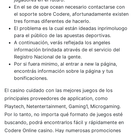
En el se de que ocean necesario contactarse con
el soporte sobre Codere, afortunadamente existen
tres formas diferentes de hacerlo.
El problema es la cual están ideadas inprimoluogo
para el público de las apuestas deportivas.
A continuación, verás reflejada los angeles
información brindada através de el servicio del
Registro Nacional de la gente.
Por si fuera minimo, al entrar a new la página,
encontrás información sobre la página y tus
bonificaciones.
El casino cuidado con las mejores juegos de los
principales proveedores de application, como
Playtech, Netentertainment, Gaming1, Microgaming.
Por lo tanto, no importa qué formato de juegos esté
buscando, podrá encontrarlos fácil y rápidamente en
Codere Online casino. Hay numerosas promociones