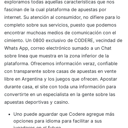
exploramos todas aquellas características que nos
fascinan de la cual plataforma de apuestas por
internet. Su atención al consumidor, no difiere para lo
completo sobre sus servicios, puesto que podemos
encontrar muchoas medios de comunicación con el
cimiento. Un 0800 exclusivo de CODERE, vecindad de
Whats App, correo electrónico sumado a un Chat
sobre linea que muestra en la zona inferior de la
plataforma. Ofrecemos información veraz, confiable
con transparente sobre casas de apuestas en vente
libre en Argentina y los juegos que ofrecen. Apostar
durante casa, el site con toda una información para
convertirte en un especialista en la gente sobre las
apuestas deportivas y casino.
Uno puede aguardar que Codere agregue más
opciones para idioma para facilitar a sus
jugadores en el futuro.