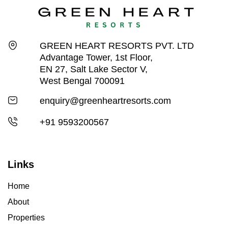
GREEN HEART RESORTS PVT. LTD
Advantage Tower, 1st Floor,
EN 27, Salt Lake Sector V,
West Bengal 700091
enquiry@greenheartresorts.com
+91 9593200567
Links
Home
About
Properties