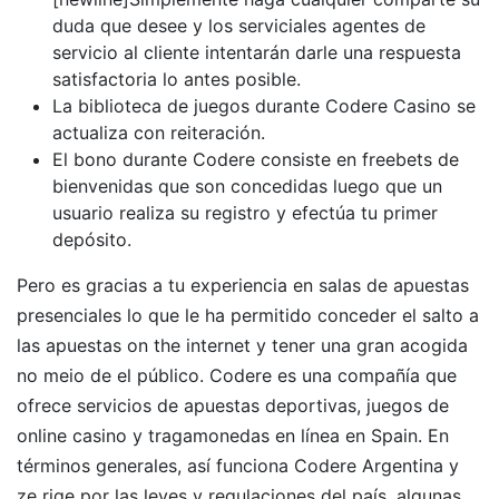
duda que desee y los serviciales agentes de
servicio al cliente intentarán darle una respuesta
satisfactoria lo antes posible.
La biblioteca de juegos durante Codere Casino se
actualiza con reiteración.
El bono durante Codere consiste en freebets de
bienvenidas que son concedidas luego que un
usuario realiza su registro y efectúa tu primer
depósito.
Pero es gracias a tu experiencia en salas de apuestas
presenciales lo que le ha permitido conceder el salto a
las apuestas on the internet y tener una gran acogida
no meio de el público. Codere es una compañía que
ofrece servicios de apuestas deportivas, juegos de
online casino y tragamonedas en línea en Spain. En
términos generales, así funciona Codere Argentina y
ze rige por las leyes y regulaciones del país, algunas