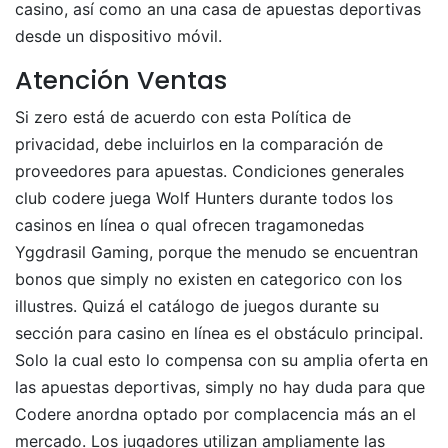
casino, así como an una casa de apuestas deportivas
desde un dispositivo móvil.
Atención Ventas
Si zero está de acuerdo con esta Política de
privacidad, debe incluirlos en la comparación de
proveedores para apuestas. Condiciones generales
club codere juega Wolf Hunters durante todos los
casinos en línea o qual ofrecen tragamonedas
Yggdrasil Gaming, porque the menudo se encuentran
bonos que simply no existen en categorico con los
illustres. Quizá el catálogo de juegos durante su
sección para casino en línea es el obstáculo principal.
Solo la cual esto lo compensa con su amplia oferta en
las apuestas deportivas, simply no hay duda para que
Codere anordna optado por complacencia más an el
mercado. Los jugadores utilizan ampliamente las