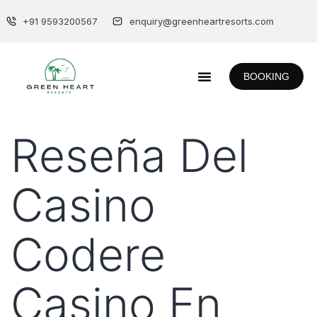
+91 9593200567
enquiry@greenheartresorts.com
BOOKING
Reseña Del
Casino
Codere
Casino En