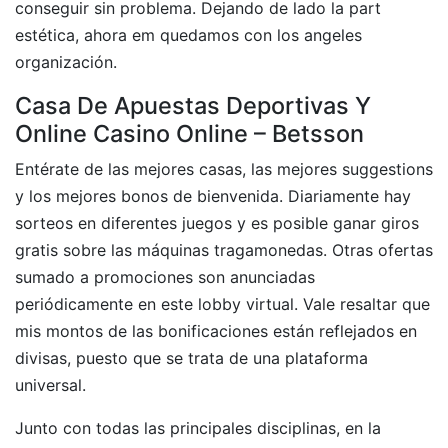
conseguir sin problema. Dejando de lado la part
estética, ahora em quedamos con los angeles
organización.
Casa De Apuestas Deportivas Y
Online Casino Online – Betsson
Entérate de las mejores casas, las mejores suggestions
y los mejores bonos de bienvenida. Diariamente hay
sorteos en diferentes juegos y es posible ganar giros
gratis sobre las máquinas tragamonedas. Otras ofertas
sumado a promociones son anunciadas
periódicamente en este lobby virtual. Vale resaltar que
mis montos de las bonificaciones están reflejados en
divisas, puesto que se trata de una plataforma
universal.
Junto con todas las principales disciplinas, en la