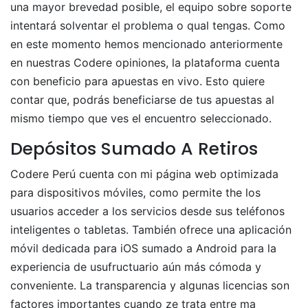
una mayor brevedad posible, el equipo sobre soporte
intentará solventar el problema o qual tengas. Como
en este momento hemos mencionado anteriormente
en nuestras Codere opiniones, la plataforma cuenta
con beneficio para apuestas en vivo. Esto quiere
contar que, podrás beneficiarse de tus apuestas al
mismo tiempo que ves el encuentro seleccionado.
Depósitos Sumado A Retiros
Codere Perú cuenta con mi página web optimizada
para dispositivos móviles, como permite the los
usuarios acceder a los servicios desde sus teléfonos
inteligentes o tabletas. También ofrece una aplicación
móvil dedicada para iOS sumado a Android para la
experiencia de usufructuario aún más cómoda y
conveniente. La transparencia y algunas licencias son
factores importantes cuando ze trata entre ma