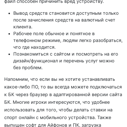
файл способен причинить вред устройству.
Вывод средств становится доступным только
после зачисления средств на валютный счет
клиента.
Рабочее поле обычное и понятное в
телефонном режиме, людям легко разобраться,
что где находится.
Познакомиться с сайтом и посмотреть на его
дизайн/функционал и перечень услуг можно
без проблем.
Напомним, что если вы не хотите устанавливать
какое-либо ПО, то вы всегда можете подключаться
к БК через браузер в адаптированной версии сайта
БК. Многие игроки интересуются, что удобнее
использовать для того, чтобы делать ставки на
спорт онлайн с мобильного устройства. Также
выпущен софт для Айфонов и ПК, загрузка