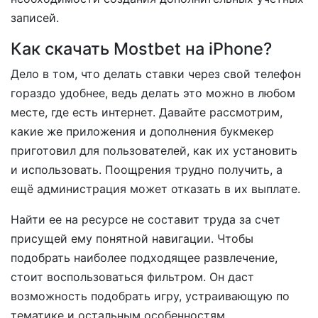
записей.
Как скачать Mostbet на iPhone?
Дело в том, что делать ставки через свой телефон
гораздо удобнее, ведь делать это можно в любом
месте, где есть интернет. Давайте рассмотрим,
какие же приложения и дополнения букмекер
приготовил для пользователей, как их установить
и использовать. Поощрения трудно получить, а
ещё администрация может отказать в их выплате.
Найти ее на ресурсе не составит труда за счет
присущей ему понятной навигации. Чтобы
подобрать наиболее подходящее развлечение,
стоит воспользоваться фильтром. Он даст
возможность подобрать игру, устраивающую по
тематике и остальным особенностям.