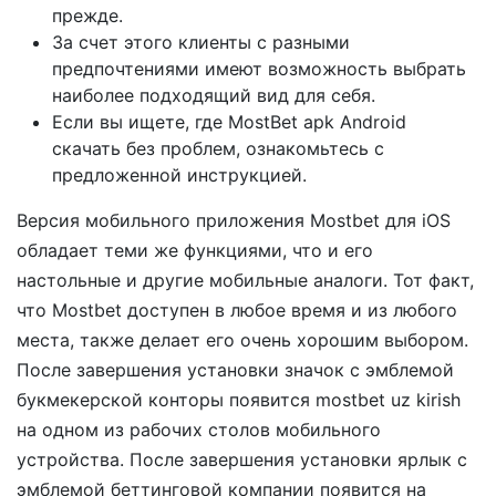
прежде.
За счет этого клиенты с разными
предпочтениями имеют возможность выбрать
наиболее подходящий вид для себя.
Если вы ищете, где MostBet apk Android
скачать без проблем, ознакомьтесь с
предложенной инструкцией.
Версия мобильного приложения Mostbet для iOS
обладает теми же функциями, что и его
настольные и другие мобильные аналоги. Тот факт,
что Mostbet доступен в любое время и из любого
места, также делает его очень хорошим выбором.
После завершения установки значок с эмблемой
букмекерской конторы появится mostbet uz kirish
на одном из рабочих столов мобильного
устройства. После завершения установки ярлык с
эмблемой беттинговой компании появится на