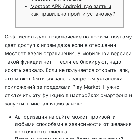
Mostbet APK Android: где взять и
как правильно пройти установку?
Софт использует подключение по прокси, поэтому
дает доступ к играм даже если в отношении
Мостбет ввели ограничения. У мобильной версией
такой функции нет — если ее блокируют, надо
искать зеркало. Если не получается открыть .апк,
это может быть связано с запретом установки
приложений за пределами Play Market. Нужно
отключить эту функцию в настройках смартфона и
запустить инсталляцию заново.
Авторизация на сайте может произойти
любыми способами в зависимости от желания
постоянного клиента.