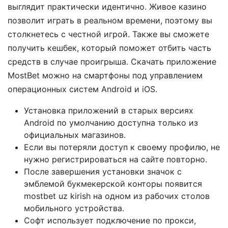
выглядит практически идентично. Живое казино
позволит играть в реальном времени, поэтому вы
столкнетесь с честной игрой. Также вы сможете
получить кешбек, который поможет отбить часть
средств в случае проигрыша. Скачать приложение
MostBet можно на смартфоны под управлением
операционных систем Android и iOS.
Установка приложений в старых версиях
Android по умолчанию доступна только из
официальных магазинов.
Если вы потеряли доступ к своему профилю, не
нужно регистрироваться на сайте повторно.
После завершения установки значок с
эмблемой букмекерской конторы появится
mostbet uz kirish на одном из рабочих столов
мобильного устройства.
Софт использует подключение по прокси,