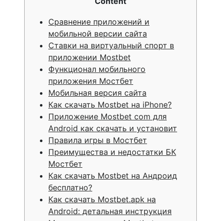
Content
Сравнение приложений и
мобильной версии сайта
Ставки на виртуальный спорт в
приложении Mostbet
Функционал мобильного
приложения Мостбет
Мобильная версия сайта
Как скачать Mostbet на iPhone?
Приложение Mostbet com для
Android как скачать и установит
Правила игры в Мостбет
Преимущества и недостатки БК
Мостбет
Как скачать Mostbet на Андроид
бесплатно?
Как скачать Mostbet.apk на
Android: детальная инструкция