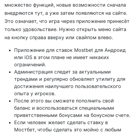
множество функций, новые возможности сначала
внедряются тут, а уже затем появляются на сайте.
Это означает, что игра через приложение принесёт
только удовольствие. Нужно открыть меню сайта
на кнопку справа вверху или свайпом влево.
Приложение для ставок Mostbet для Андроид
или iOS в этом плане не имеет никаких
ограничений.
Администрация следит за актуальными
трендами и регулярно обновляет утилиту для
достижения наилучшего пользовательского
опыта у игроков.
После этого вы сможете пополнить свой
баланс и воспользоваться специальными
приветственными бонусами на бонусном счете.
Если человек желает сделать ставку в
Мостбет, чтобы сделать это мойно с любым