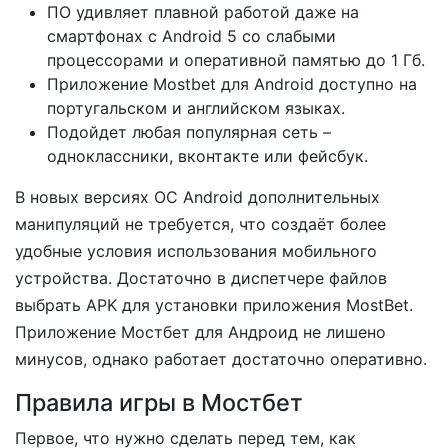
ПО удивляет плавной работой даже на
смартфонах с Android 5 со слабыми
процессорами и оперативной памятью до 1 Гб.
Приложение Mostbet для Android доступно на
португальском и английском языках.
Подойдет любая популярная сеть –
одноклассники, вконтакте или фейсбук.
В новых версиях ОС Android дополнительных
манипуляций не требуется, что создаёт более
удобные условия использования мобильного
устройства. Достаточно в диспетчере файлов
выбрать APK для установки приложения MostBet.
Приложение Мостбет для Андроид не лишено
минусов, однако работает достаточно оперативно.
Правила игры в Мостбет
Первое, что нужно сделать перед тем, как