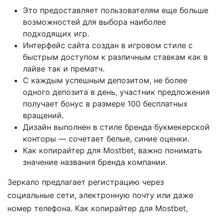
Это предоставляет пользователям еще больше
возможностей для выбора наиболее
подходящих игр.
Интерфейс сайта создан в игровом стиле с
быстрым доступом к различным ставкам как в
лайве так и прематч.
С каждым успешным депозитом, не более
одного депозита в день, участник предложения
получает бонус в размере 100 бесплатных
вращений.
Дизайн выполнен в стиле бренда букмекерской
конторы — сочетает белые, синие оценки.
Как копирайтер для Mostbet, важно понимать
значение названия бренда компании.
Зеркало предлагает регистрацию через
социальные сети, электронную почту или даже
номер телефона. Как копирайтер для Mostbet,