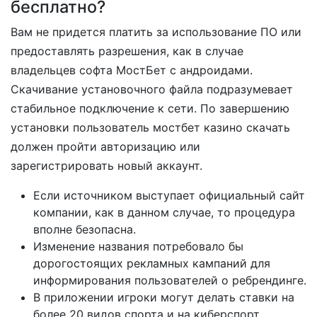
бесплатно?
Вам не придется платить за использование ПО или
предоставлять разрешения, как в случае
владельцев софта МостБет c андроидами.
Скачивание установочного файла подразумевает
стабильное подключение к сети. По завершению
установки пользователь мостбет казино скачать
должен пройти авторизацию или
зарегистрировать новый аккаунт.
Если источником выступает официальный сайт
компании, как в данном случае, то процедура
вполне безопасна.
Изменение названия потребовало бы
дорогостоящих рекламных кампаний для
информирования пользователей о ребрендинге.
В приложении игроки могут делать ставки на
более 20 видов спорта и на киберспорт.