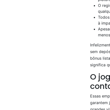
O regi
qualqu
Todos 
à impa
Apesar
menos 
Infelizme
sem depós
bônus list
significa 
O jo
cont
Essas empr
garantem j
grandes vi