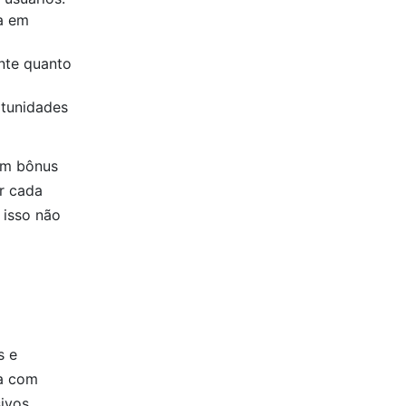
a em
ente quanto
rtunidades
um bônus
r cada
 isso não
s e
ha com
ivos.