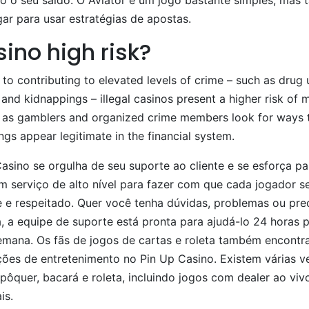
ar para usar estratégias de apostas.
sino high risk?
n to contributing to elevated levels of crime – such as drug 
 and kidnappings – illegal casinos present a higher risk of
g as gamblers and organized crime members look for ways
ings appear legitimate in the financial system.
asino se orgulha de seu suporte ao cliente e se esforça pa
m serviço de alto nível para fazer com que cada jogador se
 e respeitado. Quer você tenha dúvidas, problemas ou pre
a, a equipe de suporte está pronta para ajudá-lo 24 horas p
emana. Os fãs de jogos de cartas e roleta também encontr
ões de entretenimento no Pin Up Casino. Existem várias v
 pôquer, bacará e roleta, incluindo jogos com dealer ao vi
is.