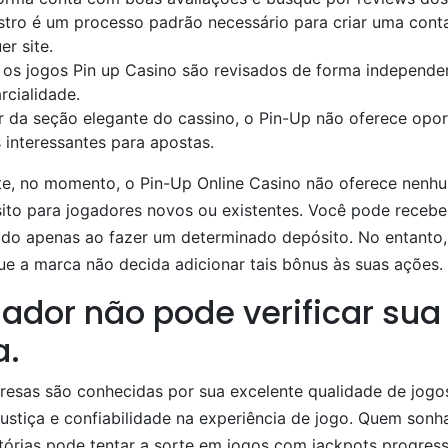
stro é um processo padrão necessário para criar uma cont
er site.
os jogos Pin up Casino são revisados ​​de forma independ
rcialidade.
 da seção elegante do cassino, o Pin-Up não oferece opo
interessantes para apostas.
nte, no momento, o Pin-Up Online Casino não oferece nenh
ito para jogadores novos ou existentes. Você pode recebe
ado apenas ao fazer um determinado depósito. No entanto,
que a marca não decida adicionar tais bônus às suas ações.
gador não pode verificar sua
a.
esas são conhecidas por sua excelente qualidade de jogo
ustiça e confiabilidade na experiência de jogo. Quem son
tórias pode tentar a sorte em jogos com jackpots progress