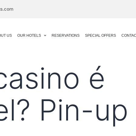
ts.com
OUT US
OUR HOTELS
RESERVATIONS
SPECIAL OFFERS
CONTAC
casino é
el? Pin-up