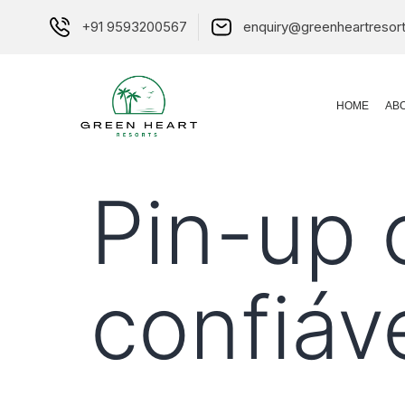
+91 9593200567
enquiry@greenheartresor
HOME
AB
Pin-up 
confiáv