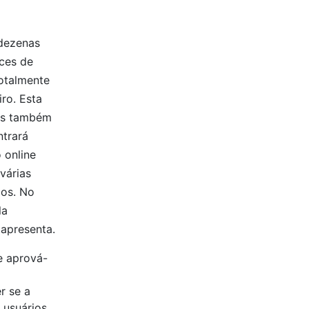
 dezenas
ces de
totalmente
ro. Esta
mas também
ntrará
 online
várias
ios. No
la
apresenta.
e aprová-
r se a
usuários.