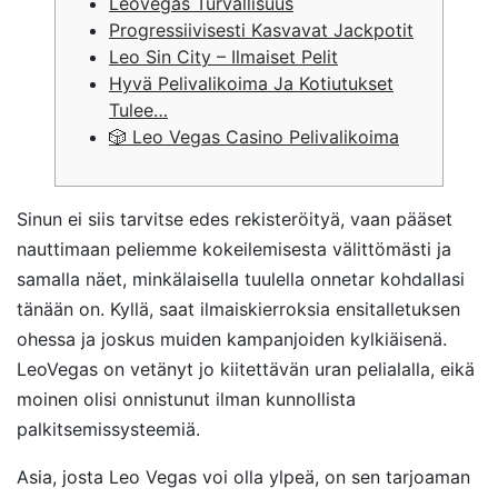
Leovegas Turvallisuus
Progressiivisesti Kasvavat Jackpotit
Leo Sin City – Ilmaiset Pelit
Hyvä Pelivalikoima Ja Kotiutukset
Tulee…
🎲 Leo Vegas Casino Pelivalikoima
Sinun ei siis tarvitse edes rekisteröityä, vaan pääset
nauttimaan peliemme kokeilemisesta välittömästi ja
samalla näet, minkälaisella tuulella onnetar kohdallasi
tänään on. Kyllä, saat ilmaiskierroksia ensitalletuksen
ohessa ja joskus muiden kampanjoiden kylkiäisenä.
LeoVegas on vetänyt jo kiitettävän uran pelialalla, eikä
moinen olisi onnistunut ilman kunnollista
palkitsemissysteemiä.
Asia, josta Leo Vegas voi olla ylpeä, on sen tarjoaman