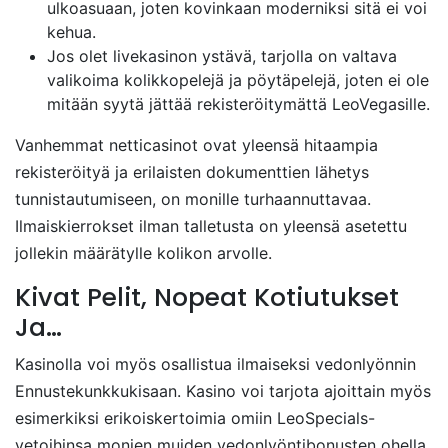
ulkoasuaan, joten kovinkaan moderniksi sitä ei voi
kehua.
Jos olet livekasinon ystävä, tarjolla on valtava
valikoima kolikkopelejä ja pöytäpelejä, joten ei ole
mitään syytä jättää rekisteröitymättä LeoVegasille.
Vanhemmat netticasinot ovat yleensä hitaampia
rekisteröityä ja erilaisten dokumenttien lähetys
tunnistautumiseen, on monille turhaannuttavaa.
Ilmaiskierrokset ilman talletusta on yleensä asetettu
jollekin määrätylle kolikon arvolle.
Kivat Pelit, Nopeat Kotiutukset
Ja…
Kasinolla voi myös osallistua ilmaiseksi vedonlyönnin
Ennustekunkkukisaan. Kasino voi tarjota ajoittain myös
esimerkiksi erikoiskertoimia omiin LeoSpecials-
vetoihinsa monien muiden vedonlyöntibonusten ohella.