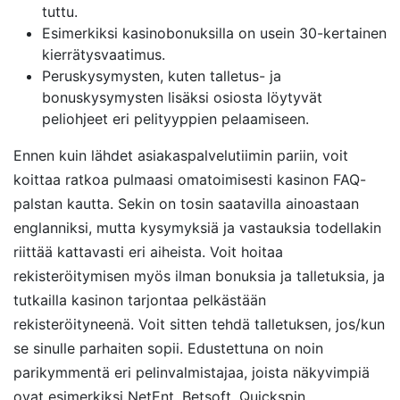
tuttu.
Esimerkiksi kasinobonuksilla on usein 30-kertainen
kierrätysvaatimus.
Peruskysymysten, kuten talletus- ja
bonuskysymysten lisäksi osiosta löytyvät
peliohjeet eri pelityyppien pelaamiseen.
Ennen kuin lähdet asiakaspalvelutiimin pariin, voit
koittaa ratkoa pulmaasi omatoimisesti kasinon FAQ-
palstan kautta. Sekin on tosin saatavilla ainoastaan
englanniksi, mutta kysymyksiä ja vastauksia todellakin
riittää kattavasti eri aiheista. Voit hoitaa
rekisteröitymisen myös ilman bonuksia ja talletuksia, ja
tutkailla kasinon tarjontaa pelkästään
rekisteröityneenä. Voit sitten tehdä talletuksen, jos/kun
se sinulle parhaiten sopii. Edustettuna on noin
parikymmentä eri pelinvalmistajaa, joista näkyvimpiä
ovat esimerkiksi NetEnt, Betsoft, Quickspin,