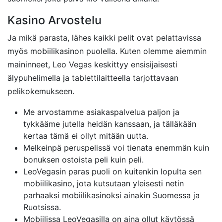
Kasino Arvostelu
Ja mikä parasta, lähes kaikki pelit ovat pelattavissa
myös mobiilikasinon puolella. Kuten olemme aiemmin
maininneet, Leo Vegas keskittyy ensisijaisesti
älypuhelimella ja tablettilaitteella tarjottavaan
pelikokemukseen.
Me arvostamme asiakaspalvelua paljon ja
tykkääme jutella heidän kanssaan, ja tälläkään
kertaa tämä ei ollyt mitään uutta.
Melkeinpä peruspelissä voi tienata enemmän kuin
bonuksen ostoista peli kuin peli.
LeoVegasin paras puoli on kuitenkin lopulta sen
mobiilikasino, jota kutsutaan yleisesti netin
parhaaksi mobiilikasinoksi ainakin Suomessa ja
Ruotsissa.
Mobiilissa LeoVegasilla on aina ollut käytössä