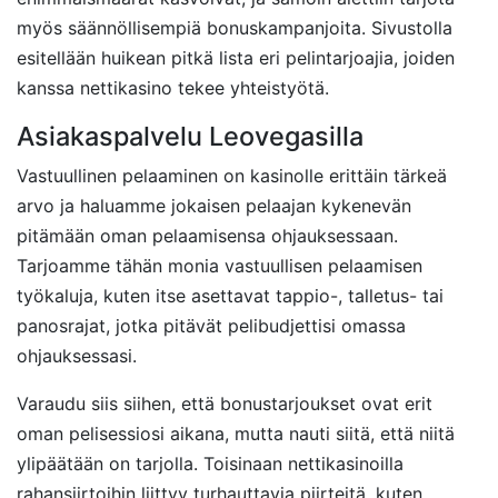
myös säännöllisempiä bonuskampanjoita. Sivustolla
esitellään huikean pitkä lista eri pelintarjoajia, joiden
kanssa nettikasino tekee yhteistyötä.
Asiakaspalvelu Leovegasilla
Vastuullinen pelaaminen on kasinolle erittäin tärkeä
arvo ja haluamme jokaisen pelaajan kykenevän
pitämään oman pelaamisensa ohjauksessaan.
Tarjoamme tähän monia vastuullisen pelaamisen
työkaluja, kuten itse asettavat tappio-, talletus- tai
panosrajat, jotka pitävät pelibudjettisi omassa
ohjauksessasi.
Varaudu siis siihen, että bonustarjoukset ovat erit
oman pelisessiosi aikana, mutta nauti siitä, että niitä
ylipäätään on tarjolla. Toisinaan nettikasinoilla
rahansiirtoihin liittyy turhauttavia piirteitä, kuten