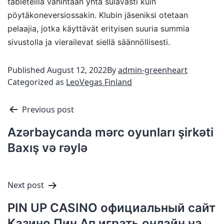
tableteilla vähintään yhtä sulavasti kuin
pöytäkoneversiossakin. Klubin jäseniksi otetaan
pelaajia, jotka käyttävät erityisen suuria summia
sivustolla ja vierailevat siellä säännöllisesti.
Published
August 12, 2022
By
admin-greenheart
Categorized as
LeoVegas Finland
Previous post
Azərbaycanda mərc oyunları şirkəti
Baxış və rəylə
Next post
PIN UP CASINO официальный сайт
Казино Пин Ап играть онлайн на