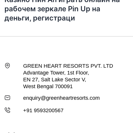
рабочем зеркале Pin Up на
деньги, регистраци
GREEN HEART RESORTS PVT. LTD
Advantage Tower, 1st Floor,
EN 27, Salt Lake Sector V,
West Bengal 700091
enquiry@greenheartresorts.com
+91 9593200567