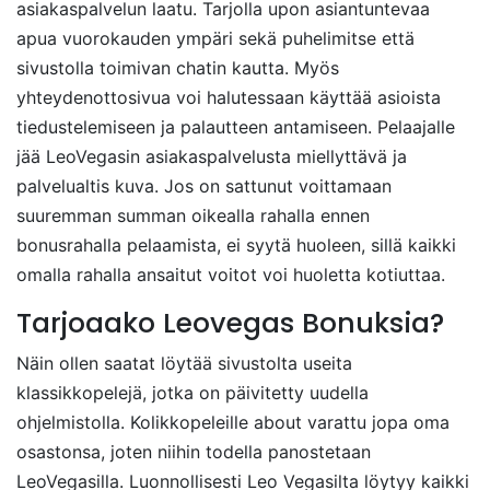
asiakaspalvelun laatu. Tarjolla upon asiantuntevaa
apua vuorokauden ympäri sekä puhelimitse että
sivustolla toimivan chatin kautta. Myös
yhteydenottosivua voi halutessaan käyttää asioista
tiedustelemiseen ja palautteen antamiseen. Pelaajalle
jää LeoVegasin asiakaspalvelusta miellyttävä ja
palvelualtis kuva. Jos on sattunut voittamaan
suuremman summan oikealla rahalla ennen
bonusrahalla pelaamista, ei syytä huoleen, sillä kaikki
omalla rahalla ansaitut voitot voi huoletta kotiuttaa.
Tarjoaako Leovegas Bonuksia?
Näin ollen saatat löytää sivustolta useita
klassikkopelejä, jotka on päivitetty uudella
ohjelmistolla. Kolikkopeleille about varattu jopa oma
osastonsa, joten niihin todella panostetaan
LeoVegasilla. Luonnollisesti Leo Vegasilta löytyy kaikki