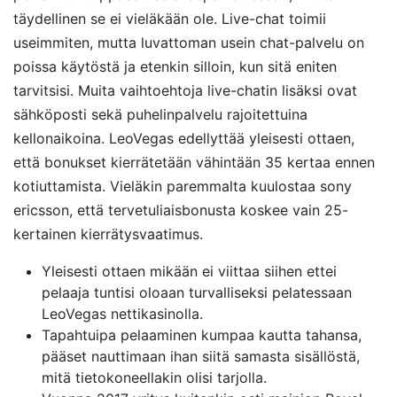
täydellinen se ei vieläkään ole. Live-chat toimii
useimmiten, mutta luvattoman usein chat-palvelu on
poissa käytöstä ja etenkin silloin, kun sitä eniten
tarvitsisi. Muita vaihtoehtoja live-chatin lisäksi ovat
sähköposti sekä puhelinpalvelu rajoitettuina
kellonaikoina. LeoVegas edellyttää yleisesti ottaen,
että bonukset kierrätetään vähintään 35 kertaa ennen
kotiuttamista. Vieläkin paremmalta kuulostaa sony
ericsson, että tervetuliaisbonusta koskee vain 25-
kertainen kierrätysvaatimus.
Yleisesti ottaen mikään ei viittaa siihen ettei
pelaaja tuntisi oloaan turvalliseksi pelatessaan
LeoVegas nettikasinolla.
Tapahtuipa pelaaminen kumpaa kautta tahansa,
pääset nauttimaan ihan siitä samasta sisällöstä,
mitä tietokoneellakin olisi tarjolla.