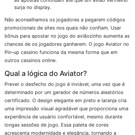
as apostas continuam até que um avião vermelho
surja no display.
Não aconselhamos os jogadores a pegarem códigos
promocionais de sites nos quais não confiam. Usar
bônus para apostar no jogo do aviãozinho aumenta as
chances de os jogadores ganharem. O jogo Aviator no
Pin-up cassino funciona da mesma forma que em
outros cassinos online.
Qual a lógica do Aviator?
Prever o desfecho do jogo é inviável, uma vez que é
determinado por um gerador de números aleatórios
certificado. O design elegante em preto e laranja cria
uma impressão visual agradável que proporciona uma
experiência de usuário confortável, mesmo durante
longas sessões de jogo. Essa paleta de cores
acrescenta modernidade e elegância, tornando a