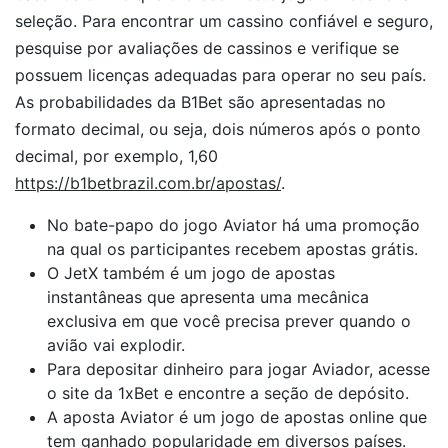
seleção. Para encontrar um cassino confiável e seguro,
pesquise por avaliações de cassinos e verifique se
possuem licenças adequadas para operar no seu país.
As probabilidades da B1Bet são apresentadas no
formato decimal, ou seja, dois números após o ponto
decimal, por exemplo, 1,60
https://b1betbrazil.com.br/apostas/
.
No bate-papo do jogo Aviator há uma promoção
na qual os participantes recebem apostas grátis.
O JetX também é um jogo de apostas
instantâneas que apresenta uma mecânica
exclusiva em que você precisa prever quando o
avião vai explodir.
Para depositar dinheiro para jogar Aviador, acesse
o site da 1xBet e encontre a seção de depósito.
A aposta Aviator é um jogo de apostas online que
tem ganhado popularidade em diversos países.