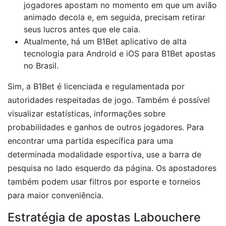
jogadores apostam no momento em que um avião
animado decola e, em seguida, precisam retirar
seus lucros antes que ele caia.
Atualmente, há um B1Bet aplicativo de alta
tecnologia para Android e iOS para B1Bet apostas
no Brasil.
Sim, a B1Bet é licenciada e regulamentada por
autoridades respeitadas de jogo. Também é possível
visualizar estatísticas, informações sobre
probabilidades e ganhos de outros jogadores. Para
encontrar uma partida específica para uma
determinada modalidade esportiva, use a barra de
pesquisa no lado esquerdo da página. Os apostadores
também podem usar filtros por esporte e torneios
para maior conveniência.
Estratégia de apostas Labouchere