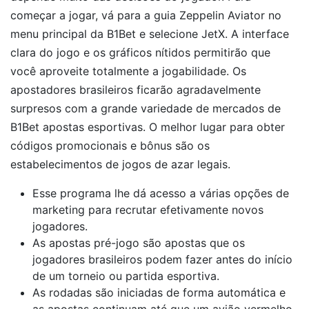
começar a jogar, vá para a guia Zeppelin Aviator no
menu principal da B1Bet e selecione JetX. A interface
clara do jogo e os gráficos nítidos permitirão que
você aproveite totalmente a jogabilidade. Os
apostadores brasileiros ficarão agradavelmente
surpresos com a grande variedade de mercados de
B1Bet apostas esportivas. O melhor lugar para obter
códigos promocionais e bônus são os
estabelecimentos de jogos de azar legais.
Esse programa lhe dá acesso a várias opções de
marketing para recrutar efetivamente novos
jogadores.
As apostas pré-jogo são apostas que os
jogadores brasileiros podem fazer antes do início
de um torneio ou partida esportiva.
As rodadas são iniciadas de forma automática e