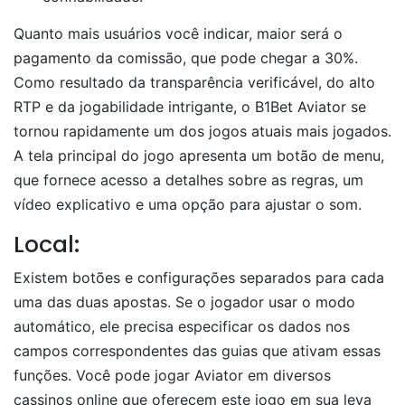
Quanto mais usuários você indicar, maior será o
pagamento da comissão, que pode chegar a 30%.
Como resultado da transparência verificável, do alto
RTP e da jogabilidade intrigante, o B1Bet Aviator se
tornou rapidamente um dos jogos atuais mais jogados.
A tela principal do jogo apresenta um botão de menu,
que fornece acesso a detalhes sobre as regras, um
vídeo explicativo e uma opção para ajustar o som.
Local:
Existem botões e configurações separados para cada
uma das duas apostas. Se o jogador usar o modo
automático, ele precisa especificar os dados nos
campos correspondentes das guias que ativam essas
funções. Você pode jogar Aviator em diversos
cassinos online que oferecem este jogo em sua leva