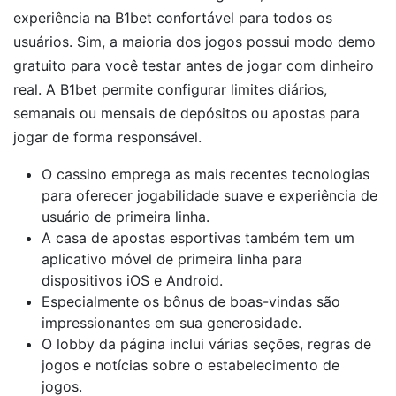
experiência na B1bet confortável para todos os
usuários. Sim, a maioria dos jogos possui modo demo
gratuito para você testar antes de jogar com dinheiro
real. A B1bet permite configurar limites diários,
semanais ou mensais de depósitos ou apostas para
jogar de forma responsável.
O cassino emprega as mais recentes tecnologias
para oferecer jogabilidade suave e experiência de
usuário de primeira linha.
A casa de apostas esportivas também tem um
aplicativo móvel de primeira linha para
dispositivos iOS e Android.
Especialmente os bônus de boas-vindas são
impressionantes em sua generosidade.
O lobby da página inclui várias seções, regras de
jogos e notícias sobre o estabelecimento de
jogos.