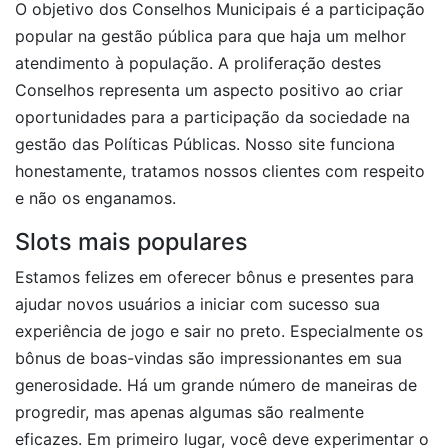
O objetivo dos Conselhos Municipais é a participação
popular na gestão pública para que haja um melhor
atendimento à população. A proliferação destes
Conselhos representa um aspecto positivo ao criar
oportunidades para a participação da sociedade na
gestão das Políticas Públicas. Nosso site funciona
honestamente, tratamos nossos clientes com respeito
e não os enganamos.
Slots mais populares
Estamos felizes em oferecer bônus e presentes para
ajudar novos usuários a iniciar com sucesso sua
experiência de jogo e sair no preto. Especialmente os
bônus de boas-vindas são impressionantes em sua
generosidade. Há um grande número de maneiras de
progredir, mas apenas algumas são realmente
eficazes. Em primeiro lugar, você deve experimentar o