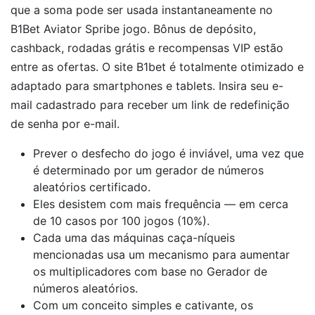
que a soma pode ser usada instantaneamente no
B1Bet Aviator Spribe jogo. Bônus de depósito,
cashback, rodadas grátis e recompensas VIP estão
entre as ofertas. O site B1bet é totalmente otimizado e
adaptado para smartphones e tablets. Insira seu e-
mail cadastrado para receber um link de redefinição
de senha por e-mail.
Prever o desfecho do jogo é inviável, uma vez que
é determinado por um gerador de números
aleatórios certificado.
Eles desistem com mais frequência — em cerca
de 10 casos por 100 jogos (10%).
Cada uma das máquinas caça-níqueis
mencionadas usa um mecanismo para aumentar
os multiplicadores com base no Gerador de
números aleatórios.
Com um conceito simples e cativante, os