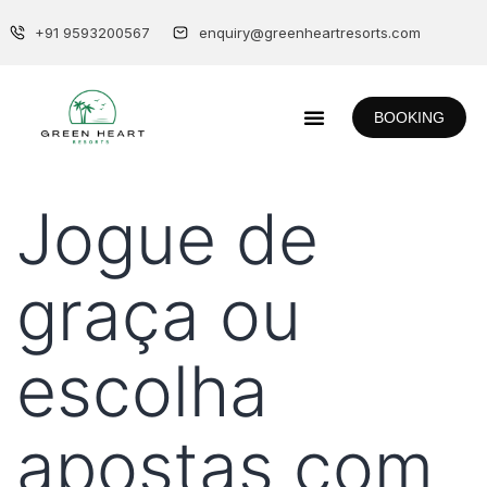
+91 9593200567
enquiry@greenheartresorts.com
BOOKING
Jogue de
graça ou
escolha
apostas com