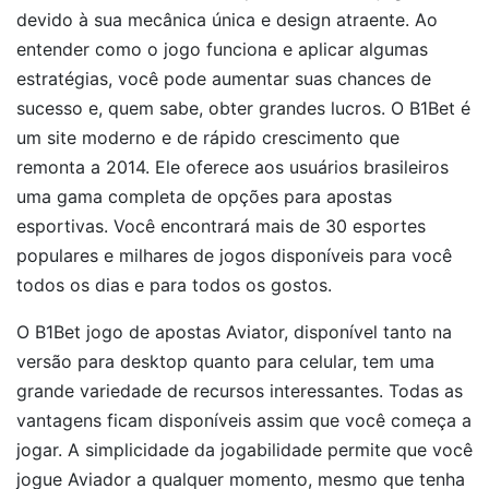
devido à sua mecânica única e design atraente. Ao
entender como o jogo funciona e aplicar algumas
estratégias, você pode aumentar suas chances de
sucesso e, quem sabe, obter grandes lucros. O B1Bet é
um site moderno e de rápido crescimento que
remonta a 2014. Ele oferece aos usuários brasileiros
uma gama completa de opções para apostas
esportivas. Você encontrará mais de 30 esportes
populares e milhares de jogos disponíveis para você
todos os dias e para todos os gostos.
O B1Bet jogo de apostas Aviator, disponível tanto na
versão para desktop quanto para celular, tem uma
grande variedade de recursos interessantes. Todas as
vantagens ficam disponíveis assim que você começa a
jogar. A simplicidade da jogabilidade permite que você
jogue Aviador a qualquer momento, mesmo que tenha