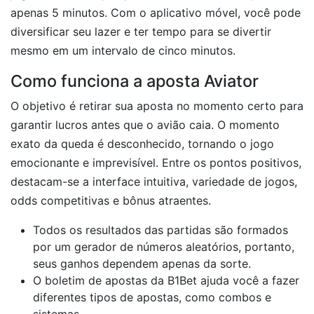
apenas 5 minutos. Com o aplicativo móvel, você pode
diversificar seu lazer e ter tempo para se divertir
mesmo em um intervalo de cinco minutos.
Como funciona a aposta Aviator
O objetivo é retirar sua aposta no momento certo para
garantir lucros antes que o avião caia. O momento
exato da queda é desconhecido, tornando o jogo
emocionante e imprevisível. Entre os pontos positivos,
destacam-se a interface intuitiva, variedade de jogos,
odds competitivas e bônus atraentes.
Todos os resultados das partidas são formados
por um gerador de números aleatórios, portanto,
seus ganhos dependem apenas da sorte.
O boletim de apostas da B1Bet ajuda você a fazer
diferentes tipos de apostas, como combos e