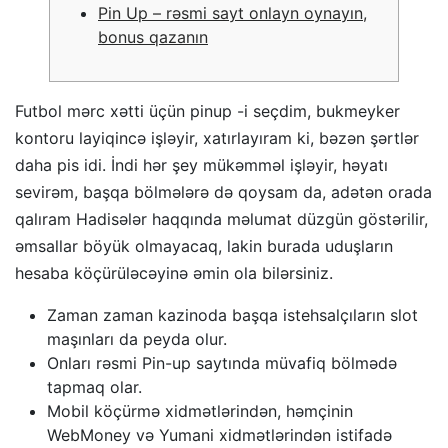
Pin Up – rəsmi sayt onlayn oynayın,
bonus qazanın
Futbol mərc xətti üçün pinup -i seçdim, bukmeyker
kontoru layiqincə işləyir, xatırlayıram ki, bəzən şərtlər
daha pis idi. İndi hər şey mükəmməl işləyir, həyatı
sevirəm, başqa bölmələrə də qoysam da, adətən orada
qalıram Hadisələr haqqında məlumat düzgün göstərilir,
əmsallar böyük olmayacaq, lakin burada uduşların
hesaba köçürüləcəyinə əmin ola bilərsiniz.
Zaman zaman kazinoda başqa istehsalçıların slot
maşınları da peyda olur.
Onları rəsmi Pin-up saytında müvafiq bölmədə
tapmaq olar.
Mobil köçürmə xidmətlərindən, həmçinin
WebMoney və Yumani xidmətlərindən istifadə