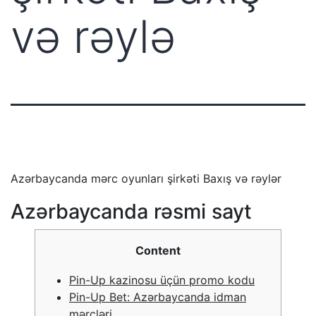
və rəylə
Azərbaycanda mərc oyunları şirkəti Baxış və rəylər
Azərbaycanda rəsmi sayt
Content
Pin-Up kazinosu üçün promo kodu
Pin-Up Bet: Azərbaycanda idman
mərcləri