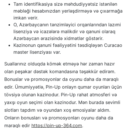
Tam identifikasiya sizə məhdudiyyətsiz istənilən
məbləği hesabınızdan yerləşdirməyə və çıxarmağa
imkan verir.
O, Azərbaycanın tənzimləyici orqanlarından lazımi
lisenziya və icazələrə malikdir və qanuni olaraq
Azərbaycan ərazisində xidmətlər göstərir.
Kazinonun qanuni fəaliyyətini təsdiqləyən Curacao
master lisenziyası var.
Suallarınız olduqda kömək etməyə hər zaman hazır
olan peşəkar dəstək komandasına təşəkkür edirəm.
Bonuslar və promosyonlar da oyunu daha da maraqlı
edir. Ümumiyyətlə, Pin-Up onlayn qumar oyunları üçün
tövsiyə olunan kazinodur. Pin-Up rahat atmosferi və
yaxşı oyun seçimi olan kazinodur. Mən burada sevimli
slotları tapdım və oyundan xoş emosiyalar aldım.
Onların bonusları və promosyonları oyunu daha da
maraqlı edir
https://pin-up-364.com
.