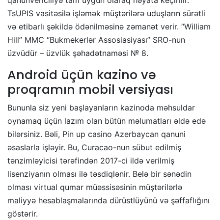
qanunvericiliyə tam uyğun olaraq həyata keçirilir.
TsUPIS vasitəsilə işləmək müştərilərə uduşların sürətli
və etibarlı şəkildə ödənilməsinə zəmanət verir. “William
Hill” MMC “Bukmekerlər Assosiasiyası” SRO-nun
üzvüdür – üzvlük şəhadətnaməsi № 8.
Android üçün kazino və
proqramın mobil versiyası
Bununla siz yeni başlayanların kazinoda məhsuldar
oynamaq üçün lazım olan bütün məlumatları əldə edə
bilərsiniz. Bəli, Pin up casino Azerbaycan qanuni
əsaslarla işləyir. Bu, Curacao-nun sübut edilmiş
tənzimləyicisi tərəfindən 2017-ci ildə verilmiş
lisenziyanın olması ilə təsdiqlənir. Belə bir sənədin
olması virtual qumar müəssisəsinin müştərilərlə
maliyyə hesablaşmalarında dürüstlüyünü və şəffaflığını
göstərir.