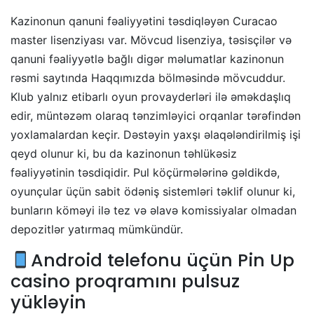
Kazinonun qanuni fəaliyyətini təsdiqləyən Curacao
master lisenziyası var. Mövcud lisenziya, təsisçilər və
qanuni fəaliyyətlə bağlı digər məlumatlar kazinonun
rəsmi saytında Haqqımızda bölməsində mövcuddur.
Klub yalnız etibarlı oyun provayderləri ilə əməkdaşlıq
edir, müntəzəm olaraq tənzimləyici orqanlar tərəfindən
yoxlamalardan keçir. Dəstəyin yaxşı əlaqələndirilmiş işi
qeyd olunur ki, bu da kazinonun təhlükəsiz
fəaliyyətinin təsdiqidir. Pul köçürmələrinə gəldikdə,
oyunçular üçün sabit ödəniş sistemləri təklif olunur ki,
bunların köməyi ilə tez və əlavə komissiyalar olmadan
depozitlər yatırmaq mümkündür.
Android telefonu üçün Pin Up
casino proqramını pulsuz
yükləyin