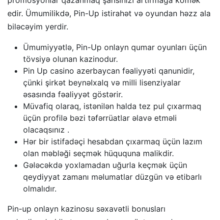
promosyonlar qazanmaq şansınızı artırmağa kömək
edir. Ümumilikdə, Pin-Up istirahət və oyundan həzz ala
biləcəyim yerdir.
Ümumiyyətlə, Pin-Up onlayn qumar oyunları üçün
tövsiyə olunan kazinodur.
Pin Up casino azerbaycan fəaliyyəti qanunidir,
çünki şirkət beynəlxalq və milli lisenziyalar
əsasında fəaliyyət göstərir.
Müvafiq olaraq, istənilən halda tez pul çıxarmaq
üçün profilə bəzi təfərrüatlar əlavə etməli
olacaqsınız .
Hər bir istifadəçi hesabdan çıxarmaq üçün lazım
olan məbləği seçmək hüququna malikdir.
Gələcəkdə yoxlamadan uğurla keçmək üçün
qeydiyyat zamanı məlumatlar düzgün və etibarlı
olmalıdır.
Pin-up onlayn kazinosu səxavətli bonusları