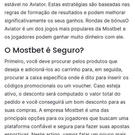
estável no Aviator. Estas estratégias são baseadas nas
regras de formação de resultados e podem melhorar
significativamente os seus ganhos. Rondas de bónusO
Aviator é um dos jogos mais populares da Mostbet e
os jogadores podem ganhar muito dinheiro com ele.
O Mostbet é Seguro?
Primeiro, você deve procurar pelos produtos que
deseja e adicioná-los ao carrinho para, em seguida,
procurar a caixa específica onde é dito para inserir os
códigos promocionais ou um voucher. Caso esteja
ativo, o desconto será computado o valor total do
pedido e você conseguirá um bom desconto para as
suas compras. A empresa Mostbet é uma das
principais opções para os jogadores que buscam uma
plataforma confiável e segura para fazer suas apostas
esportivas. Neste artigo, vamos falar um pouco mais