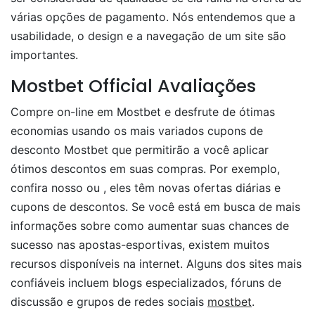
várias opções de pagamento. Nós entendemos que a
usabilidade, o design e a navegação de um site são
importantes.
Mostbet Official Avaliações
Compre on-line em Mostbet e desfrute de ótimas
economias usando os mais variados cupons de
desconto Mostbet que permitirão a você aplicar
ótimos descontos em suas compras. Por exemplo,
confira nosso ou , eles têm novas ofertas diárias e
cupons de descontos. Se você está em busca de mais
informações sobre como aumentar suas chances de
sucesso nas apostas-esportivas, existem muitos
recursos disponíveis na internet. Alguns dos sites mais
confiáveis incluem blogs especializados, fóruns de
discussão e grupos de redes sociais
mostbet
.