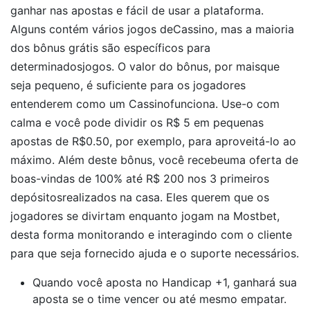
ganhar nas apostas e fácil de usar a plataforma.
Alguns contém vários jogos deCassino, mas a maioria
dos bônus grátis são específicos para
determinadosjogos. O valor do bônus, por maisque
seja pequeno, é suficiente para os jogadores
entenderem como um Cassinofunciona. Use-o com
calma e você pode dividir os R$ 5 em pequenas
apostas de R$0.50, por exemplo, para aproveitá-lo ao
máximo. Além deste bônus, você recebeuma oferta de
boas-vindas de 100% até R$ 200 nos 3 primeiros
depósitosrealizados na casa. Eles querem que os
jogadores se divirtam enquanto jogam na Mostbet,
desta forma monitorando e interagindo com o cliente
para que seja fornecido ajuda e o suporte necessários.
Quando você aposta no Handicap +1, ganhará sua
aposta se o time vencer ou até mesmo empatar.