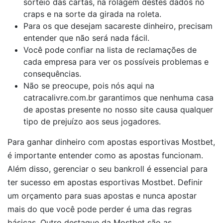
sorteio das cartas, na rolagem destes dados no
craps e na sorte da girada na roleta.
Para os que desejam sacareste dinheiro, precisam
entender que não será nada fácil.
Você pode confiar na lista de reclamações de
cada empresa para ver os possíveis problemas e
consequências.
Não se preocupe, pois nós aqui na
catracalivre.com.br garantimos que nenhuma casa
de apostas presente no nosso site causa qualquer
tipo de prejuízo aos seus jogadores.
Para ganhar dinheiro com apostas esportivas Mostbet,
é importante entender como as apostas funcionam.
Além disso, gerenciar o seu bankroll é essencial para
ter sucesso em apostas esportivas Mostbet. Definir
um orçamento para suas apostas e nunca apostar
mais do que você pode perder é uma das regras
básicas. Outro destaque da Mostbet são as