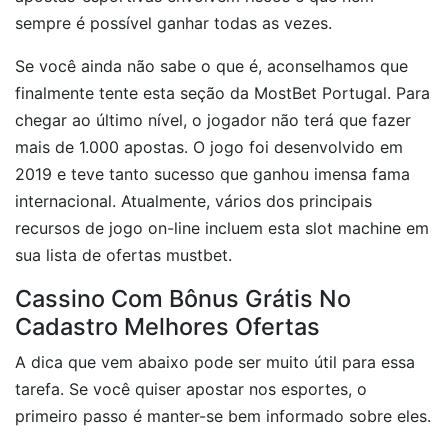
sempre é possível ganhar todas as vezes.
Se você ainda não sabe o que é, aconselhamos que
finalmente tente esta seção da MostBet Portugal. Para
chegar ao último nível, o jogador não terá que fazer
mais de 1.000 apostas. O jogo foi desenvolvido em
2019 e teve tanto sucesso que ganhou imensa fama
internacional. Atualmente, vários dos principais
recursos de jogo on-line incluem esta slot machine em
sua lista de ofertas mustbet.
Cassino Com Bônus Grátis No
Cadastro Melhores Ofertas
A dica que vem abaixo pode ser muito útil para essa
tarefa. Se você quiser apostar nos esportes, o
primeiro passo é manter-se bem informado sobre eles.