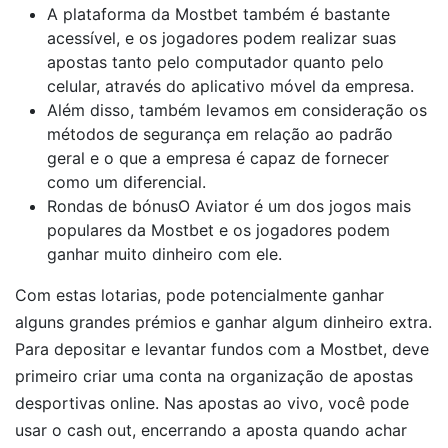
A plataforma da Mostbet também é bastante
acessível, e os jogadores podem realizar suas
apostas tanto pelo computador quanto pelo
celular, através do aplicativo móvel da empresa.
Além disso, também levamos em consideração os
métodos de segurança em relação ao padrão
geral e o que a empresa é capaz de fornecer
como um diferencial.
Rondas de bónusO Aviator é um dos jogos mais
populares da Mostbet e os jogadores podem
ganhar muito dinheiro com ele.
Com estas lotarias, pode potencialmente ganhar
alguns grandes prémios e ganhar algum dinheiro extra.
Para depositar e levantar fundos com a Mostbet, deve
primeiro criar uma conta na organização de apostas
desportivas online. Nas apostas ao vivo, você pode
usar o cash out, encerrando a aposta quando achar