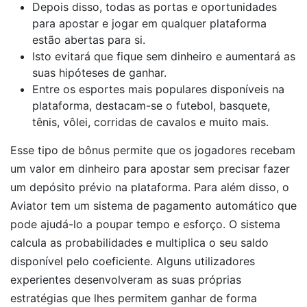
Depois disso, todas as portas e oportunidades
para apostar e jogar em qualquer plataforma
estão abertas para si.
Isto evitará que fique sem dinheiro e aumentará as
suas hipóteses de ganhar.
Entre os esportes mais populares disponíveis na
plataforma, destacam-se o futebol, basquete,
tênis, vôlei, corridas de cavalos e muito mais.
Esse tipo de bônus permite que os jogadores recebam
um valor em dinheiro para apostar sem precisar fazer
um depósito prévio na plataforma. Para além disso, o
Aviator tem um sistema de pagamento automático que
pode ajudá-lo a poupar tempo e esforço. O sistema
calcula as probabilidades e multiplica o seu saldo
disponível pelo coeficiente. Alguns utilizadores
experientes desenvolveram as suas próprias
estratégias que lhes permitem ganhar de forma