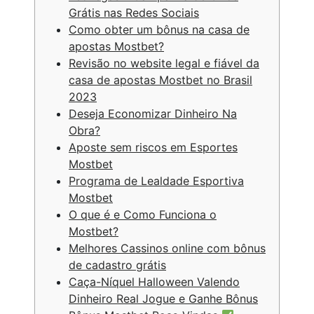
Grátis nas Redes Sociais
Como obter um bônus na casa de
apostas Mostbet?
Revisão no website legal e fiável da
casa de apostas Mostbet no Brasil
2023
Deseja Economizar Dinheiro Na
Obra?
Aposte sem riscos em Esportes
Mostbet
Programa de Lealdade Esportiva
Mostbet
O que é e Como Funciona o
Mostbet?
Melhores Cassinos online com bônus
de cadastro grátis
Caça-Níquel Halloween Valendo
Dinheiro Real Jogue e Ganhe Bônus