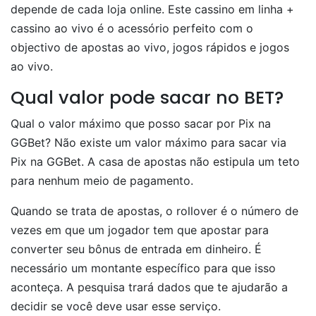
depende de cada loja online. Este cassino em linha +
cassino ao vivo é o acessório perfeito com o
objectivo de apostas ao vivo, jogos rápidos e jogos
ao vivo.
Qual valor pode sacar no BET?
Qual o valor máximo que posso sacar por Pix na
GGBet? Não existe um valor máximo para sacar via
Pix na GGBet. A casa de apostas não estipula um teto
para nenhum meio de pagamento.
Quando se trata de apostas, o rollover é o número de
vezes em que um jogador tem que apostar para
converter seu bônus de entrada em dinheiro. É
necessário um montante específico para que isso
aconteça. A pesquisa trará dados que te ajudarão a
decidir se você deve usar esse serviço.