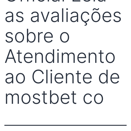
as avaliações
sobre o
Atendimento
ao Cliente de
mostbet co